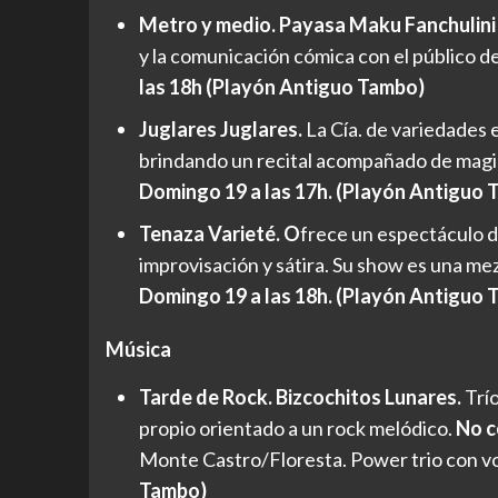
Metro y medio. Payasa Maku Fanchulini
y la comunicación cómica con el público d
las 18h (Playón Antiguo Tambo)
Juglares Juglares.
La Cía. de variedades 
brindando un recital acompañado de magia
Domingo 19 a las 17h. (Playón Antiguo 
Tenaza Varieté. O
frece un espectáculo d
improvisación y sátira. Su show es una mez
Domingo 19 a las 18h. (Playón Antiguo 
Música
Tarde de Rock. Bizcochitos Lunares.
Trí
propio orientado a un rock melódico.
No c
Monte Castro/Floresta. Power trio con v
Tambo)