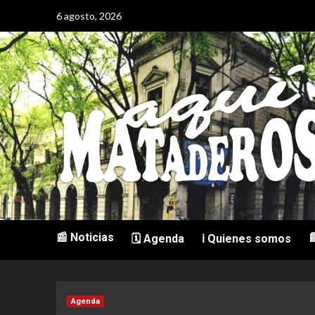
Saltar
6 agosto, 2026
al
contenido
📰 Noticias

🗓️ Agenda
ℹ️ Quienes somos
Agenda