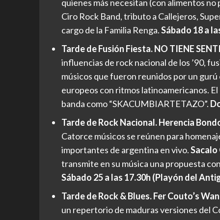
quienes más necesitan (con alimentos no p
Ciro Rock Band, tributo a Callejeros, Supe
cargo de la Familia Renga.
Sábado 18 a la
Tarde de Fusión Fiesta. NO TIENE SEN
influencias de rock nacional de los ’90, fu
músicos que fueron reunidos por un gurú 
europeos con ritmos latinoamericanos. El
banda como “SKACUMBIARTETAZO”.
Do
Tarde de Rock Nacional. Herencia Bondo.
Catorce músicos se reúnen para homenajea
importantes de argentina en vivo.
Sacalo
transmite en su música una propuesta con e
Sábado 25 a las 17.30h (Playón del Ant
Tarde de Rock & Blues. Fer Couto’s Wan
un repertorio de maduras versiones del Co