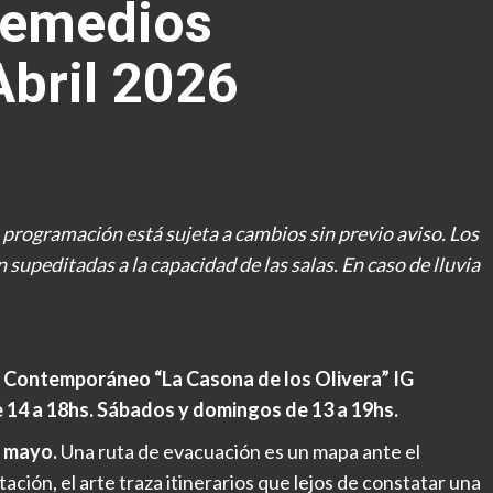
Remedios
bril 2026
a programación está sujeta a cambios sin previo aviso. Los
 supeditadas a la capacidad de las salas. En caso de lluvia
 Contemporáneo “La Casona de los Olivera” IG
14 a 18hs. Sábados y domingos de 13 a 19hs.
 mayo.
Una ruta de evacuación es un mapa ante el
ción, el arte traza itinerarios que lejos de constatar una