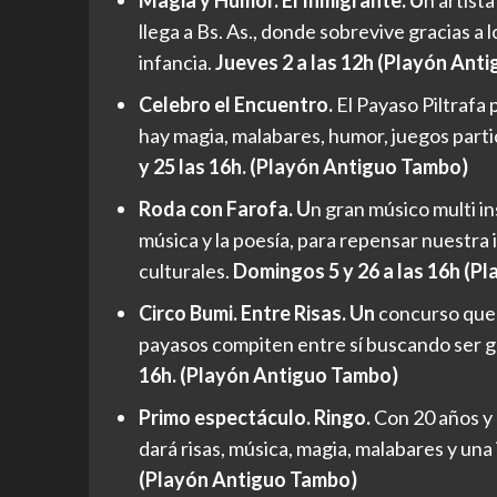
llega a Bs. As., donde sobrevive gracias a
infancia.
Jueves 2 a las 12h (Playón Ant
Celebro el Encuentro.
El Payaso Piltrafa 
hay magia, malabares, humor, juegos parti
y 25 las 16h. (Playón Antiguo Tambo)
Roda con Farofa. U
n gran músico multi in
música y la poesía, para repensar nuestra 
culturales.
Domingos 5 y 26 a las 16h (P
Circo Bumi. Entre Risas. Un
concurso que 
payasos compiten entre sí buscando ser g
16h. (Playón Antiguo Tambo)
Primo espectáculo. Ringo.
Con 20 años y 
dará risas, música, magia, malabares y un
(Playón Antiguo Tambo)