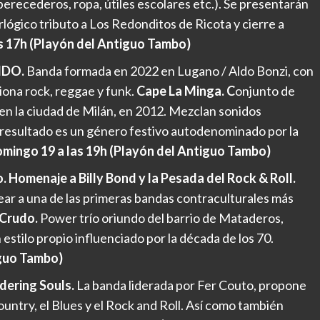
erecederos, ropa, útiles escolares etc.). Se presentarán
rlógico tributo a Los Redonditos de Ricota y cierre a
s 17h (Playón del Antiguo Tambo)
TIDO.
Banda formada en 2022 en Lugano / Aldo Bonzi, con
siona rock, reggae y funk.
Cape La Minga. C
onjunto de
en la ciudad de Milán, en 2012. Mezclan sonidos
 resultado es un género festivo autodenominado por la
mingo 19 a las 19h (Playón del Antiguo Tambo)
 Homenaje a Billy Bond y la Pesada del Rock & Roll.
r a una de las primeras bandas contraculturales más
 Crudo.
Power trío oriundo del barrio de Mataderos,
stilo propio influenciado por la década de los 70.
iguo Tambo)
dering Souls.
La banda liderada por Fer Couto, propone
untry, el Blues y el Rock and Roll. Así como también