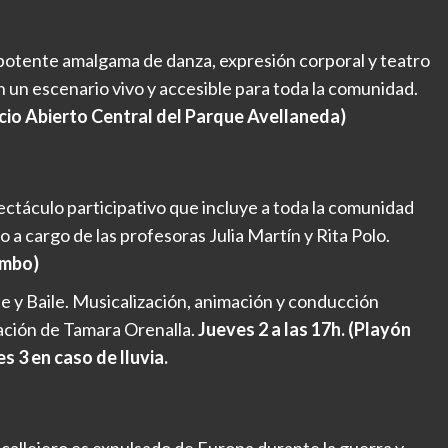
potente amalgama de danza, expresión corporal y teatro
n un escenario vivo y accesible para toda la comunidad.
cio Abierto Central del Parque Avellaneda)
ctáculo participativo que incluye a toda la comunidad
 a cargo de las profesoras Julia Martín y Rita Polo.
ambo)
 y Baile. Musicalización, animación y conducción
ación de Tamara Orenalla.
Jueves 2 a las 17h. (Playón
s 3 en caso de lluvia.
a callejero es expulsado de Europa durante la guerra y