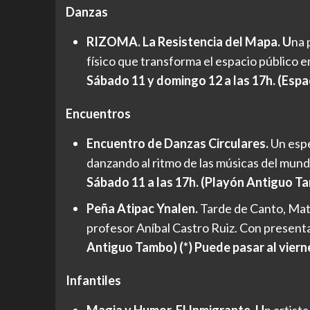
Danzas
RIZOMA. La Resistencia del Mapa. U
na 
físico que transforma el espacio público e
Sábado 11 y domingo 12 a las 17h. (Espa
Encuentros
Encuentro de Danzas Circulares.
Un espe
danzando al ritmo de las músicas del mundo
Sábado 11 a las 17h. (Playón Antiguo T
Peña Atipac Ynalen.
Tarde de Canto, Mate
profesor Aníbal Castro Ruiz. Con present
Antiguo Tambo) (*) Puede pasar al vierne
Infantiles
Magia y Humor. El Inmigrante. U
n artist