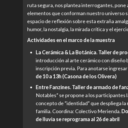
ruta segura, nos plantea interrogantes, pone 
elementos que conforman nuestro universo so
espacio de reflexión sobre esta extraña amal
humor, la nostalgia, la mirada crítica y el ejerc
Actividades en el marco de la muestra
La Cerámica & La Botánica. Taller de pr
introducción al arte cerámico con diseño b
inscripción previa. Para anotarse ingresar
de 10 a 13h (Casona de los Olivera)
Entre Fanzines. Taller de armado de fan
Notables” se propone a los participantes l
concepto de “identidad” que despliega la 
familia. Coordina: Colectivo Merienda.
Do
de lluvia se reprograma al 26 de abril