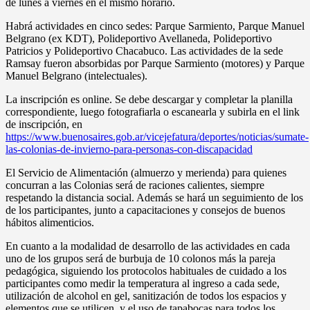
de lunes a viernes en el mismo horario.
Habrá actividades en cinco sedes: Parque Sarmiento, Parque Manuel
Belgrano (ex KDT), Polideportivo Avellaneda, Polideportivo
Patricios y Polideportivo Chacabuco. Las actividades de la sede
Ramsay fueron absorbidas por Parque Sarmiento (motores) y Parque
Manuel Belgrano (intelectuales).
La inscripción es online. Se debe descargar y completar la planilla
correspondiente, luego fotografiarla o escanearla y subirla en el link
de inscripción, en
https://www.buenosaires.gob.ar/vicejefatura/deportes/noticias/sumate-
las-colonias-de-invierno-para-personas-con-discapacidad
El Servicio de Alimentación (almuerzo y merienda) para quienes
concurran a las Colonias será de raciones calientes, siempre
respetando la distancia social. Además se hará un seguimiento de los
de los participantes, junto a capacitaciones y consejos de buenos
hábitos alimenticios.
En cuanto a la modalidad de desarrollo de las actividades en cada
uno de los grupos será de burbuja de 10 colonos más la pareja
pedagógica, siguiendo los protocolos habituales de cuidado a los
participantes como medir la temperatura al ingreso a cada sede,
utilización de alcohol en gel, sanitización de todos los espacios y
elementos que se utilicen, y el uso de tapabocas para todos los