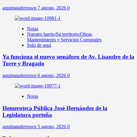
aquimataderoswp
7 agosto, 2026
0
Notas
Nuestro barrio/Su territorio/Obras,
Mantenimiento y Servicios Comunales
Solo de aquí
Ya funciona el nuevo semáforo de Av. Lisandro de la
Torre y Bragado
aquimataderoswp
6 agosto, 2026
0
Notas
Hemeroteca Pública José Hernández de la
Legislatura porteña
aquimataderoswp
5 agosto, 2026
0