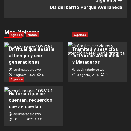
Siguiente ➡️
Día del barrio Parque Avellaneda
Más Noticias
Agenda
Notas
Agenda
Un ritual que desafía
Trámites y servicios
al tiempo y une
en Parque Avellaneda
generaciones
y Mataderos
aquimataderoswp
aquimataderoswp
0
0
4 agosto, 2026
3 agosto, 2026
Agenda
Historias que se
cuentan, recuerdos
que se quedan
aquimataderoswp
0
30 julio, 2026