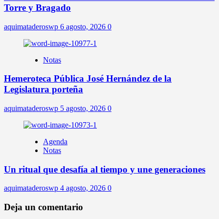
Torre y Bragado
aquimataderoswp
6 agosto, 2026
0
Notas
Hemeroteca Pública José Hernández de la
Legislatura porteña
aquimataderoswp
5 agosto, 2026
0
Agenda
Notas
Un ritual que desafía al tiempo y une generaciones
aquimataderoswp
4 agosto, 2026
0
Deja un comentario