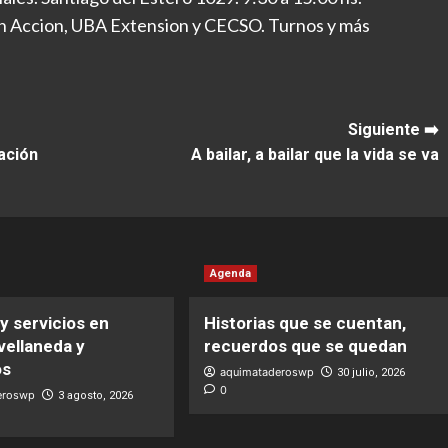
 Accion, UBA Extension y CECSO. Turnos y más
Siguiente ➡️
ación
A bailar, a bailar que la vida se va
Agenda
y servicios en
Historias que se cuentan,
vellaneda y
recuerdos que se quedan
os
aquimataderoswp
30 julio, 2026
0
eroswp
3 agosto, 2026