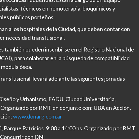
cialistas, técnicos en hemoterapia, bioquímicos y
les públicos porteños.
an a los hospitales de la Ciudad, que deben contar con
er necesidad transfusional.
 también pueden inscribirse en el Registro Nacional de
I), para colaborar en la búsqueda de compatibilidad
 médula ósea.
ansfusional llevará adelante las siguientes jornadas
Diseño y Urbanismo, FADU. Ciudad Universitaria,
 hs. Organizado por RMT en conjunto con: UBA en Acción,
ción:
www.donarg.com.ar
4, Parque Patricios. 9:00 a 14:00 hs. Organizado por RMT
. Concurrir con DNI