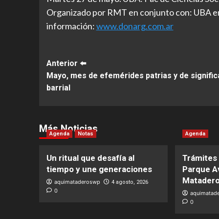
Organizado por RMT en conjunto con: UBA en
información:
www.donarg.com.ar
Post
Anterior ⬅️
Mayo, mes de efemérides patrias y de signific
Navigation
barrial
Más Noticias
Agenda
Notas
Agenda
Un ritual que desafía al
Trámites 
tiempo y une generaciones
Parque A
Matader
aquimataderoswp
4 agosto, 2026
0
aquimatad
0