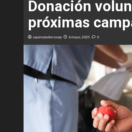
Donación volun
próximas camp
aquimataderoswp
6 mayo, 2025
0