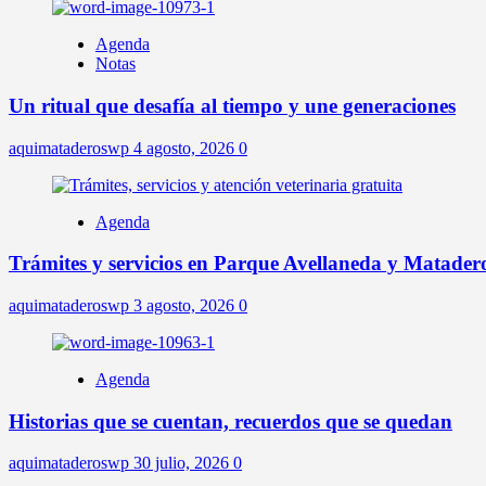
Agenda
Notas
Un ritual que desafía al tiempo y une generaciones
aquimataderoswp
4 agosto, 2026
0
Agenda
Trámites y servicios en Parque Avellaneda y Matader
aquimataderoswp
3 agosto, 2026
0
Agenda
Historias que se cuentan, recuerdos que se quedan
aquimataderoswp
30 julio, 2026
0