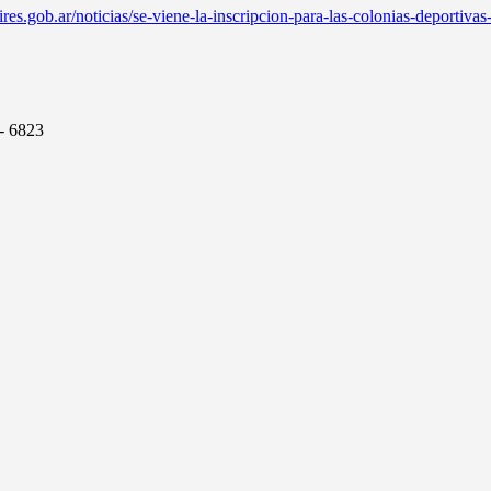
ires.gob.ar/noticias/se-viene-la-inscripcion-para-las-colonias-deportiv
7- 6823