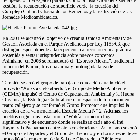
recuperación del espacio público, como la instalación del sistema de
gestión, la recuperación de superficie verde, la creación del
Complejo Cultural Chacra de los Remedios y la realización de las
Jornadas Medioambientales.
En 2003 se alcanzó el objetivo de crear la Unidad Ambiental y de
Gestión Asociada en el Parque Avellaneda por Ley 1153/03, que
distingue especialmente a la experiencia al reconocer una práctica
sostenida y sentar jurisprudencia sobre nuevos conceptos.
Asimismo, en 2006 se reinauguró el “Expreso Alegría”, tradicional
trencito del Parque, tras una ardua y prolongada tarea de
recuperación.
También se creó el grupo de trabajo de educación que inició el
proyecto “Aulas a cielo abierto”, el Grupo de Medio Ambiente
(GEMA) impulsó el Centro de Capacitación Ambiental y la Huerta
Orgánica, la Estrategia Cultural creó un espacio de formación en
teatro callejero y se conformó el Grupo Promotor que impulsó la
creación de la ya mencionada Escuela Media N° 2. Además, los
pueblos originarios instalaron la “Wak´a” como un lugar
significativo y de encuentro donde se realizan cada año el Inti
Raymi y la Pachamama entre otras celebraciones. Así mismo se creó
el Grupo de Deportes y el Grupo del Trencito y en forma reciente se
procedió a la reapertura de la Sala de Cine y de la Biblioteca,