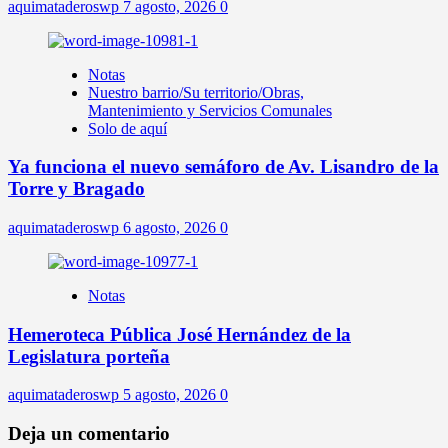
aquimataderoswp
7 agosto, 2026
0
Notas
Nuestro barrio/Su territorio/Obras,
Mantenimiento y Servicios Comunales
Solo de aquí
Ya funciona el nuevo semáforo de Av. Lisandro de la
Torre y Bragado
aquimataderoswp
6 agosto, 2026
0
Notas
Hemeroteca Pública José Hernández de la
Legislatura porteña
aquimataderoswp
5 agosto, 2026
0
Deja un comentario