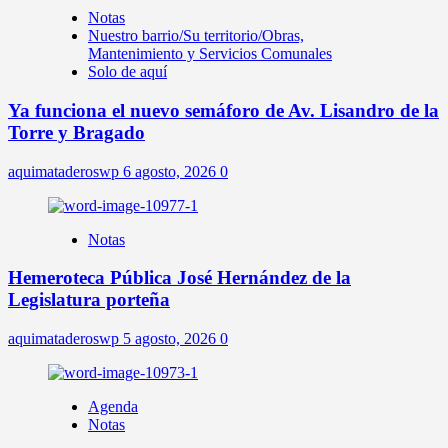
Notas
Nuestro barrio/Su territorio/Obras,
Mantenimiento y Servicios Comunales
Solo de aquí
Ya funciona el nuevo semáforo de Av. Lisandro de la
Torre y Bragado
aquimataderoswp
6 agosto, 2026
0
Notas
Hemeroteca Pública José Hernández de la
Legislatura porteña
aquimataderoswp
5 agosto, 2026
0
Agenda
Notas