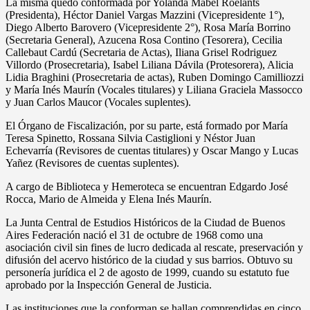
La misma quedó conformada por Yolanda Mabel Roelants
(Presidenta), Héctor Daniel Vargas Mazzini (Vicepresidente 1°),
Diego Alberto Barovero (Vicepresidente 2°), Rosa María Borrino
(Secretaria General), Azucena Rosa Contino (Tesorera), Cecilia
Callebaut Cardú (Secretaria de Actas), Iliana Grisel Rodriguez
Villordo (Prosecretaria), Isabel Liliana Dávila (Protesorera), Alicia
Lidia Braghini (Prosecretaria de actas), Ruben Domingo Camilliozzi
y María Inés Maurín (Vocales titulares) y Liliana Graciela Massocco
y Juan Carlos Maucor (Vocales suplentes).
El Órgano de Fiscalización, por su parte, está formado por María
Teresa Spinetto, Rossana Silvia Castiglioni y Néstor Juan
Echevarría (Revisores de cuentas titulares) y Oscar Mango y Lucas
Yañez (Revisores de cuentas suplentes).
A cargo de Biblioteca y Hemeroteca se encuentran Edgardo José
Rocca, Mario de Almeida y Elena Inés Maurín.
La Junta Central de Estudios Históricos de la Ciudad de Buenos
Aires Federación nació el 31 de octubre de 1968 como una
asociación civil sin fines de lucro dedicada al rescate, preservación y
difusión del acervo histórico de la ciudad y sus barrios. Obtuvo su
personería jurídica el 2 de agosto de 1999, cuando su estatuto fue
aprobado por la Inspección General de Justicia.
Las instituciones que la conforman se hallan comprendidas en cinco