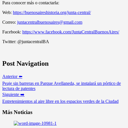
Para conocer más o contactarla:
Web:
https://buenosaireshistoria.org/junta-central/
Correo:
juntacentralbuenosaires@gmail.com
Facebook:
https://www.facebook.com/JuntaCentralBuenosAires/
Twitter: @juntacentralBA
Post Navigation
Anterior ⬅️
Peaje sin barreras en Parque Avellaneda, se instalará un pórtico de
lectura de patentes
Siguiente ➡️
Entretenimientos al aire libre en los espacios verdes de la Ciudad
Más Noticias