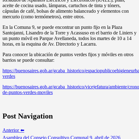
aceite de cocina usado, lámparas, cartuchos de tinta y tóners,
cápsulas de café, bolsas de alimento balanceado y elementos con
mercurio (como termómetros), entre otros.
En la Comuna 9, se puede encontrar un punto fijo en la Plaza
Santojanni, Lisandro de la Torre y Acassuso en el barrio de Liniers y
un punto móvil en Parque Avellaneda, todos los martes de 10 a 14
horas, en la esquina de Av. Directorio y Lacarra.
Para conocer la ubicación de puntos verdes fijos y móviles en otros
barrios se puede consultar:
https://buenosaires.gob.ar/gcaba_historico/espaciopublicoehigieneurb
verdes
https://buenosaires.gob.ar/gcaba_historico/vicejefatura/ambiente/cro
de-puntos-verdes-moviles
Post Navigation
Anterior ⬅️
Asamblea del Consejo Consultivo Comunal 9, abril de 2026