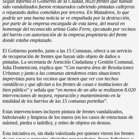
Según informa el Gobierno de la Ciudad, 8020 frentes que habían
sido vandalizados fueron restaurados cubriendo pintadas callejeras
o reparando
daños cometidos por terceros. En Mataderos, lo que
podría ser una buena noticia se ve empañada por la destrucción,
por parte de la empresa encargada de esta tarea, del mural en
homenaje del reconocido artista Gabo Ferro, ejecutado por vecinos
del barrio con autorización de la empresa propietaria del frente
donde estaba emplazado.
El Gobierno porteño, junto a las 15 Comunas, ofrece a un servicio
de recuperación de frentes que hayan sido objeto de daños o
pintadas. La secretaria de Atención Ciudadana y Gestión Comunal,
Julia Domeniconi, explica que: “
Con nuestra área de Resoluciones
Urbanas y junto a las comunas atendemos estas situaciones
imprevistas para los vecinos que tienen que ver con hechos
vandálicos y que afectan a los frentes de casas e instituciones de
bien público
” y señala que “
en menos de un año se realizaron 8.020
intervenciones de mejora, reparación y mantenimiento en la
totalidad de los barrios de las 15 comunas porteñas
”.
Estas intervenciones incluyen pintura de frentes vandalizados,
hidrolavado y limpieza de los muros (en los casos de estructuras de
mármol, piedra o ladrillo), y retiro de objetos en desuso.
Esta iniciativa es, sin duda valorizada por quienes vieron los frentes
de sus casas y negocios afectados por garabatos, frases futboleras o