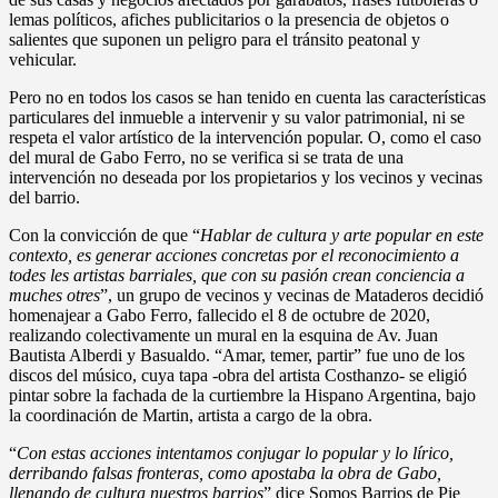
lemas políticos, afiches publicitarios o la presencia de objetos o
salientes que suponen un peligro para el tránsito peatonal y
vehicular.
Pero no en todos los casos se han tenido en cuenta las características
particulares del inmueble a intervenir y su valor patrimonial, ni se
respeta el valor artístico de la intervención popular. O, como el caso
del mural de Gabo Ferro, no se verifica si se trata de una
intervención no deseada por los propietarios y los vecinos y vecinas
del barrio.
Con la convicción de que “
Hablar de cultura y arte popular en este
contexto, es generar acciones concretas por el reconocimiento a
todes les artistas barriales, que con su pasión crean conciencia a
muches otres
”, un grupo de vecinos y vecinas de Mataderos decidió
homenajear a Gabo Ferro, fallecido el 8 de octubre de 2020,
realizando colectivamente un mural en la esquina de Av. Juan
Bautista Alberdi y Basualdo. “Amar, temer, partir” fue uno de los
discos del músico, cuya tapa -obra del artista Costhanzo- se eligió
pintar sobre la fachada de la curtiembre la Hispano Argentina, bajo
la coordinación de Martin, artista a cargo de la obra.
“
Con estas acciones intentamos conjugar lo popular y lo lírico,
derribando falsas fronteras, como apostaba la obra de Gabo,
llenando de cultura nuestros barrios
” dice Somos Barrios de Pie