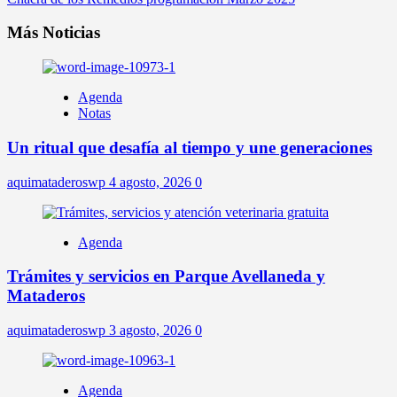
Más Noticias
Agenda
Notas
Un ritual que desafía al tiempo y une generaciones
aquimataderoswp
4 agosto, 2026
0
Agenda
Trámites y servicios en Parque Avellaneda y
Mataderos
aquimataderoswp
3 agosto, 2026
0
Agenda