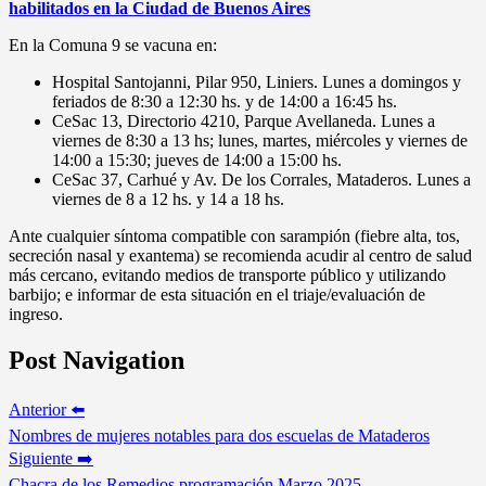
habilitados en la Ciudad de Buenos Aires
En la Comuna 9 se vacuna en:
Hospital Santojanni, Pilar 950, Liniers. Lunes a domingos y
feriados de 8:30 a 12:30 hs. y de 14:00 a 16:45 hs.
CeSac 13, Directorio 4210, Parque Avellaneda. Lunes a
viernes de 8:30 a 13 hs; lunes, martes, miércoles y viernes de
14:00 a 15:30; jueves de 14:00 a 15:00 hs.
CeSac 37, Carhué y Av. De los Corrales, Mataderos. Lunes a
viernes de 8 a 12 hs. y 14 a 18 hs.
Ante cualquier síntoma compatible con sarampión (fiebre alta, tos,
secreción nasal y exantema) se recomienda acudir al centro de salud
más cercano, evitando medios de transporte público y utilizando
barbijo; e informar de esta situación en el triaje/evaluación de
ingreso.
Post Navigation
Anterior ⬅️
Nombres de mujeres notables para dos escuelas de Mataderos
Siguiente ➡️
Chacra de los Remedios programación Marzo 2025