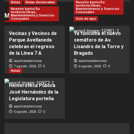
Notas
Notas destacadas
Nuestro barrio/Su
territorio/Obras,
Nuestro barrio/Su
Mantenimiento y Servicios
territorio/Obras,
Comunales
Más Noticias
Mantenimiento y Servicios
Comunales
Solo de aquí
Vecinas y Vecinos de
Ya funciona el nuevo
Parque Avellaneda
semáforo de Av.
celebran el regreso
Lisandro de la Torre y
de la Línea 7 A
Bragado
aquimataderoswp
aquimataderoswp
0
0
7 agosto, 2026
6 agosto, 2026
Notas
Hemeroteca Pública
José Hernández de la
Legislatura porteña
aquimataderoswp
0
5 agosto, 2026