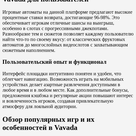
Игровые автоматы на данной платформе предлагают высокие
процентные ставки возврата, достигающие 96-98%. Это
обеспечивает игрокам отличные шансы на выигрыш,
особенно в слотах с прогрессивными джекпотами.
Разнообразие тем и сюжетов позволяет каждому пользователю
найти что-то по своему вкусу: от классических фруктовых
автоматов до многослойных видеослотов с захватывающим
сюжетным наполнением.
Пользовательский опыт и функционал
Интерфейс площадки интуитивно понятен и удобен, что
облегчает навигацию. Возможность играть на мобильных
устройствах делает азартные развлечения доступными в
любое время и в любом месте. Как дополнительные бонусы,
предложения кэшбэка и регулярные акции повышают интерес
и вовлеченность игроков, создавая привлекательную
атмосферу для лояльной аудитории.
Обзор популярных игр и их
особенностей в Vavada