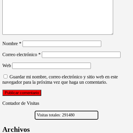
Nombre
*
Correo electrónico
*
Web
Guardar mi nombre, correo electrónico y sitio web en este
navegador para la próxima vez que haga un comentario.
Contador de Visitas
Visitas totales: 291480
Archivos