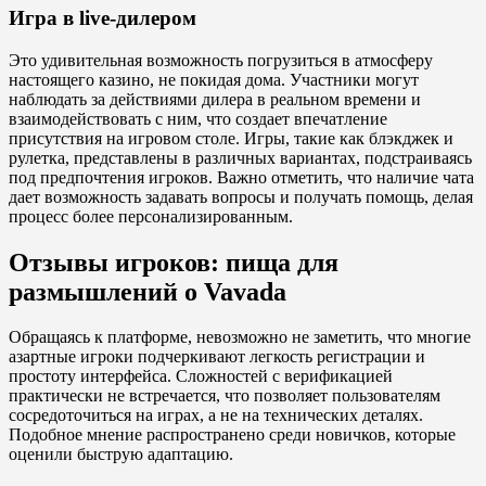
Игра в live-дилером
Это удивительная возможность погрузиться в атмосферу
настоящего казино, не покидая дома. Участники могут
наблюдать за действиями дилера в реальном времени и
взаимодействовать с ним, что создает впечатление
присутствия на игровом столе. Игры, такие как блэкджек и
рулетка, представлены в различных вариантах, подстраиваясь
под предпочтения игроков. Важно отметить, что наличие чата
дает возможность задавать вопросы и получать помощь, делая
процесс более персонализированным.
Отзывы игроков: пища для
размышлений о Vavada
Обращаясь к платформе, невозможно не заметить, что многие
азартные игроки подчеркивают легкость регистрации и
простоту интерфейса. Сложностей с верификацией
практически не встречается, что позволяет пользователям
сосредоточиться на играх, а не на технических деталях.
Подобное мнение распространено среди новичков, которые
оценили быструю адаптацию.