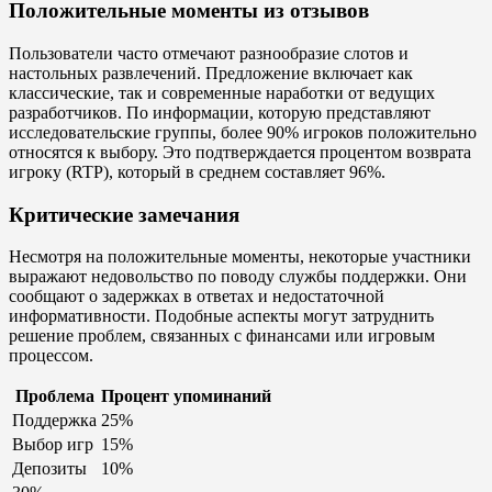
Положительные моменты из отзывов
Пользователи часто отмечают разнообразие слотов и
настольных развлечений. Предложение включает как
классические, так и современные наработки от ведущих
разработчиков. По информации, которую представляют
исследовательские группы, более 90% игроков положительно
относятся к выбору. Это подтверждается процентом возврата
игроку (RTP), который в среднем составляет 96%.
Критические замечания
Несмотря на положительные моменты, некоторые участники
выражают недовольство по поводу службы поддержки. Они
сообщают о задержках в ответах и недостаточной
информативности. Подобные аспекты могут затруднить
решение проблем, связанных с финансами или игровым
процессом.
Проблема
Процент упоминаний
Поддержка
25%
Выбор игр
15%
Депозиты
10%