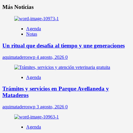
Más Noticias
Agenda
Notas
Un ritual que desafía al tiempo y une generaciones
aquimataderoswp
4 agosto, 2026
0
Agenda
Trámites y servicios en Parque Avellaneda y
Mataderos
aquimataderoswp
3 agosto, 2026
0
Agenda