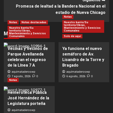
Promesa de lealtad a la Bandera Nacional en el
estadio de Nueva Chicago
Notas
Notas
Notas destacadas
Nuestro barrio/Su
territorio/Obras,
Nuestro barrio/Su
Mantenimiento y Servicios
territorio/Obras,
Comunales
Más Noticias
Mantenimiento y Servicios
Comunales
Solo de aquí
Vecinas y Vecinos de
Ya funciona el nuevo
Parque Avellaneda
semáforo de Av.
celebran el regreso
Lisandro de la Torre y
de la Línea 7 A
Bragado
aquimataderoswp
aquimataderoswp
0
0
7 agosto, 2026
6 agosto, 2026
Notas
Hemeroteca Pública
José Hernández de la
Legislatura porteña
aquimataderoswp