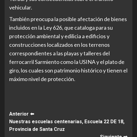
vehicular.
También preocupa la posible afectación de bienes
incluidos en la Ley 626, que cataloga para su
protección ambiental y edilicia a edificios y
construcciones localizados en los terrenos
correspondientes a las playas y talleres del
ferrocarril Sarmiento como la USINA y el plato de
giro, los cuales son patrimonio histórico y tienen el
máximo nivel de protección.
Post
Anterior ⬅️
Nuestras escuelas centenarias, Escuela 22 DE 18,
Navigation
Provincia de Santa Cruz
Siguiente ➡️