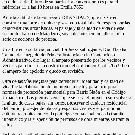
en defensa del futuro de su barrio. La convocatoria es para el
miércoles 11 a las 18 horas en Ercilla 7653.
Ante la actitud de la empresa URBANHAUS, que insiste en
construir una torre de quince pisos, con total falta de respeto por las
características urbanísticas, el paisaje y la calidad de vida de este
sector del barrio de Mataderos, sus habitantes emprendieron una
serie de acciones de protesta.
Una fue encarar la vía judicial. La Jueza subrogante, Dra. Natalia
Tanno, del Juzgado de Primera Instancia en lo Contencioso
Administrativo, dio lugar al amparo presentado por los vecinos y
vecinas para frenar la construcción del edificio en Ercilla7653. Pero
el amparo fue apelado y quedó en revisión.
Otra de las vías elegidas para defender su identidad y calidad de
vida fue la elaboración de un proyecto de ley para incorporar
normas de protección patrimonial para Barrio Naón en el Código
Urbanístico. Las premisas en la que se basa el proyecto son volver a
la altura de casas bajas, sin torres, preservar el carácter residencial
del barrio, proteger de plazas y espacios verdes y el patrimonio
cultural y arquitectónico, la participación vecinal en cada trámite
urbanístico y la suspensión de permisos de obra mientras se tramita
la ley.
Debido a la actitud tomada por la empresa, los vecinos emitido un