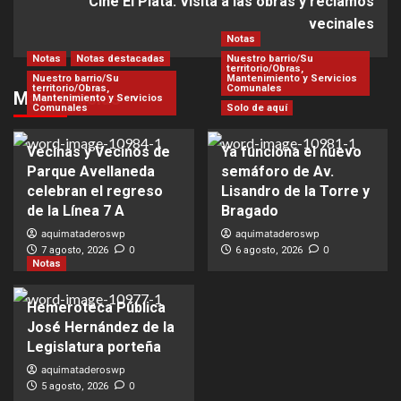
Cine El Plata: Visita a las obras y reclamos
vecinales
Notas
Notas
Notas destacadas
Nuestro barrio/Su
territorio/Obras,
Nuestro barrio/Su
Mantenimiento y Servicios
territorio/Obras,
Comunales
Más Noticias
Mantenimiento y Servicios
Comunales
Solo de aquí
Vecinas y Vecinos de
Ya funciona el nuevo
Parque Avellaneda
semáforo de Av.
celebran el regreso
Lisandro de la Torre y
de la Línea 7 A
Bragado
aquimataderoswp
aquimataderoswp
0
0
7 agosto, 2026
6 agosto, 2026
Notas
Hemeroteca Pública
José Hernández de la
Legislatura porteña
aquimataderoswp
0
5 agosto, 2026