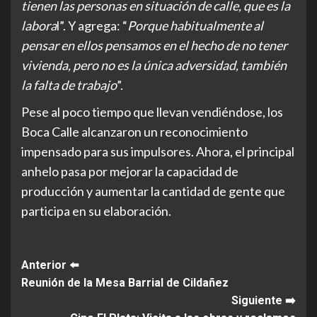
tienen las personas en situación de calle, que es la
labora
l”. Y agrega: “
Porque habitualmente al
pensar en ellos pensamos en el hecho de no tener
vivienda, pero no es la única adversidad, también
la falta de trabajo
”.
Pese al poco tiempo que llevan vendiéndose, los
Boca Calle alcanzaron un reconocimiento
impensado para sus impulsores. Ahora, el principal
anhelo pasa por mejorar la capacidad de
producción y aumentar la cantidad de gente que
participa en su elaboración.
Post
Anterior ⬅️
Reunión de la Mesa Barrial de Cildañez
Navigation
Siguiente ➡️