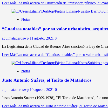
Leer Más
Lea más acerca de Utilización del transporte público, nueva
Notas
“Cuadras notables” por su valor urbanístico, arquitec
aquimataderoswp
11 agosto, 2021
0
La Legislatura de la Ciudad de Buenos Aires sancionó la Ley de Crea
Leer Más
Lea más acerca de “Cuadras notables” por su valor urbanístic
Notas
Justo Antonio Suárez, el Torito de Mataderos
aquimataderoswp
10 agosto, 2021
0
Justo Antonio Suárez (1909-1938), "El Torito de Mataderos", fue uno d
Leer Más
Lea más acerca de Justo Antonio Suárez, el Torito de Matad