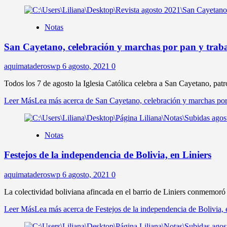
Notas
San Cayetano, celebración y marchas por pan y trab
aquimataderoswp
6 agosto, 2021
0
Todos los 7 de agosto la Iglesia Católica celebra a San Cayetano, patr
Leer Más
Lea más acerca de San Cayetano, celebración y marchas por
Notas
Festejos de la independencia de Bolivia, en Liniers
aquimataderoswp
6 agosto, 2021
0
La colectividad boliviana afincada en el barrio de Liniers conmemoró 
Leer Más
Lea más acerca de Festejos de la independencia de Bolivia, 