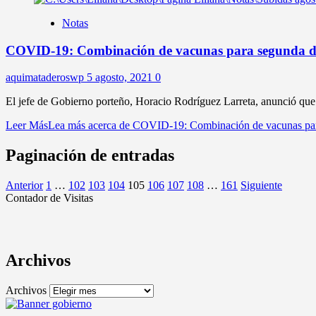
Notas
COVID-19: Combinación de vacunas para segunda d
aquimataderoswp
5 agosto, 2021
0
El jefe de Gobierno porteño, Horacio Rodríguez Larreta, anunció que l
Leer Más
Lea más acerca de COVID-19: Combinación de vacunas par
Paginación de entradas
Anterior
1
…
102
103
104
105
106
107
108
…
161
Siguiente
Contador de Visitas
Archivos
Archivos