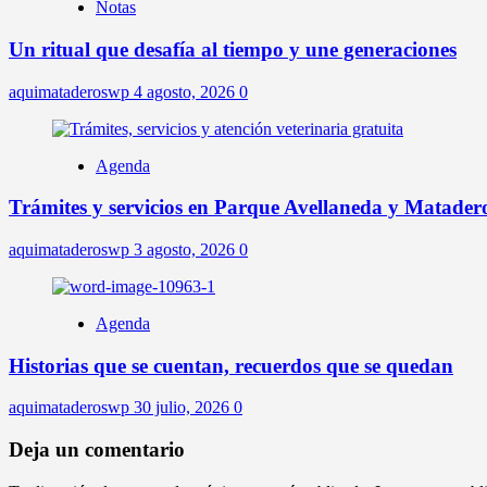
Notas
Un ritual que desafía al tiempo y une generaciones
aquimataderoswp
4 agosto, 2026
0
Agenda
Trámites y servicios en Parque Avellaneda y Matader
aquimataderoswp
3 agosto, 2026
0
Agenda
Historias que se cuentan, recuerdos que se quedan
aquimataderoswp
30 julio, 2026
0
Deja un comentario