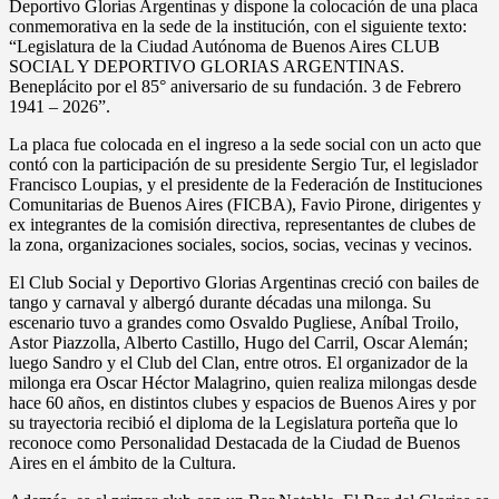
Deportivo Glorias Argentinas y dispone la colocación de una placa
conmemorativa en la sede de la institución, con el siguiente texto:
“Legislatura de la Ciudad Autónoma de Buenos Aires CLUB
SOCIAL Y DEPORTIVO GLORIAS ARGENTINAS.
Beneplácito por el 85° aniversario de su fundación. 3 de Febrero
1941 – 2026”.
La placa fue colocada en el ingreso a la sede social con un acto que
contó con la participación de su presidente Sergio Tur, el legislador
Francisco Loupias, y el presidente de la Federación de Instituciones
Comunitarias de Buenos Aires (FICBA), Favio Pirone, dirigentes y
ex integrantes de la comisión directiva, representantes de clubes de
la zona, organizaciones sociales, socios, socias, vecinas y vecinos.
El Club Social y Deportivo Glorias Argentinas creció con bailes de
tango y carnaval y albergó durante décadas una milonga. Su
escenario tuvo a grandes como Osvaldo Pugliese, Aníbal Troilo,
Astor Piazzolla, Alberto Castillo, Hugo del Carril, Oscar Alemán;
luego Sandro y el Club del Clan, entre otros. El organizador de la
milonga era Oscar Héctor Malagrino, quien realiza milongas desde
hace 60 años, en distintos clubes y espacios de Buenos Aires y por
su trayectoria recibió el diploma de la Legislatura porteña que lo
reconoce como Personalidad Destacada de la Ciudad de Buenos
Aires en el ámbito de la Cultura.