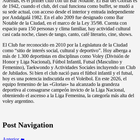
Además, es el primer club con un Bar Notable. El Bar del Glorias es
de 1942, cuando el club, del cual funciona como buffet, se mudó a
su sede actual, con acceso desde el interior y entrada independiente
por Andalgalá 1982. En el año 2009 fue designado como Bar
Notable de la Ciudad, en el marco de la Ley 35/98. Cuenta con
espacio para 150 personas y clima familiar, hay actividad cultural
casi cada noche, clases de tango, canto, café literario, cine, shows.
El Club fue reconocido en 2010 por la Legislatura de la Ciudad
como “sitio de interés social, cultural y deportivo”. Hoy alberga a
más de 1.300 deportistas en disciplinas como Voley (División de
Honor y Liga Nacional), Fútbol Infantil, Futsal (Masculino y
Femenino), Taekwondo y Actividades Sociales incluyendo un Club
de Jubilados. Si bien el club nació para el fútbol infantil y el futsal,
hoy es una potencia indiscutida en el Voleibol. En este 2026, el
equipo femenino de las «Glorias» ha alcanzado la grandeza
deportiva al consagrarse campeón invicto de la Liga Nacional,
obteniendo el ascenso a la Liga Femenina, la categoría más alta del
voley argentino.
Post Navigation
Anterior ⬅️