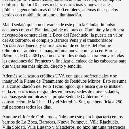
conformado por 10 naves metálicas, oficinas y nuevas calles
públicas, generando más de 2.000 empleos, además de espacios
verdes con mobiliario urbano e iluminación.
Macri señaló que como avance de este plan la Ciudad impulsó
acciones como el Plan integral de mejoras en Caminito y la primera
navegación comercial en la Boca del Riachuelo; la puesta en valor
del Autódromo, el complejo Barraca Peña y el transbordador
Nicolás Avellaneda, y la finalización de edificios del Parque
Olímpico. También se inauguró una nueva comisaría en Barracas
(Montes de Oca 861) y comenzaron los trabajos para renovar todas
las estaciones del Premetro y finalizar el enlace de las cabeceras para
que viajar sea más rápido, directo y sencillo.
Además se lanzaron créditos UVA con tasas preferenciales y se
inauguró la Planta de Tratamiento de Residuos Mixtos. Esto se suma
a la consolidación del Polo Tecnológico, que busca que se instalen
en la zona oficinas de grandes empresas, sedes de universidades,
cadenas gastronómicas y la propia Sede de Gobierno. Y la
construcción de la Línea H y el Metrobús Sur, que beneficia a 250
mil personas todos los días.
Aunque el Jefe de Gobierno señaló que este plan impactaría en los
barrios de La Boca, Barracas, Nueva Pompeya, Villa Riachuelo,
Villa Soldati, Villa Lugano y Mataderos, no hizo ninguna referencia