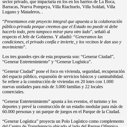
sector privado, que impactaría en los en los barrios de La Boca,
Barracas, Nueva Pompeya, Villa Riachuelo, Villa Soldati, Villa
Lugano y Mataderos, .
“
Presentamos este proyecto integral que apuesta a la colaboración
público-privada porque creemos que el Estado no puede ni debe
hacerlo todo, pero tampoco mirar para otro lado
”, señaló al
respecto el Jefe de Gobierno. Y añadió: “
Generamos las
condiciones, el privado confía e invierte, y los vecinos le dan uso y
movimiento
”.
Los tres grandes ejes de esta propuesta son: “Generar Ciudad”,
“Generar Entretenimiento” y “Generar Logística”.
“Generar Ciudad” pone el foco en vivienda, seguridad, recuperación
del espacio público, expansión de servicios básicos y caminabilidad.
Se refiere a la construcción de viviendas en 20 lotes con 1.000
nuevas unidades para más de 3.000 familias y 22 locales
comerciales.
“Generar Entretenimiento” apunta a los eventos, el turismo y los
deportes y prevé la construcción de un estadio modular para más de
60.000 personas y un parque de juegos en el Parque de la Ciudad.
“Generar Logística” proyecta un Polo Logístico como complemento
del Centro de Transferencia ubicado al lado del Parque Olímpico,