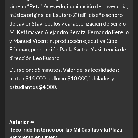
Jimena “Peta” Acevedo, iluminación de Lavecchia,
música original de Lautaro Zitelli, diseño sonoro
de Javier Stavropulos y caracterización de Sergio
M. Kettmayer, Alejandro Beratz, Fernando Ferello
y Manuel Vicentín, producción ejecutiva Cipe
Fridman, producción Paula Sartor. Y asistencia de
dirección Leo Fusaro
Duración: 55 minutos. Valor de las localidades:
platea $15.000, pullman $10.000, jubilados y
estudiantes $4.000.
Post
Anterior ⬅️
Recorrido histórico por las Mil Casitas y la Plaza
Navigation
Sarmiento en Liniers