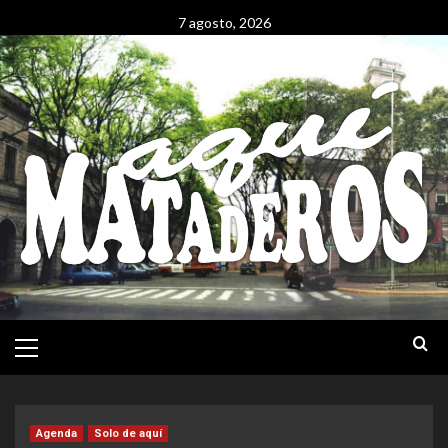
Saltar
7 agosto, 2026
al
contenido
Menú
Principal
Agenda
Solo de aquí