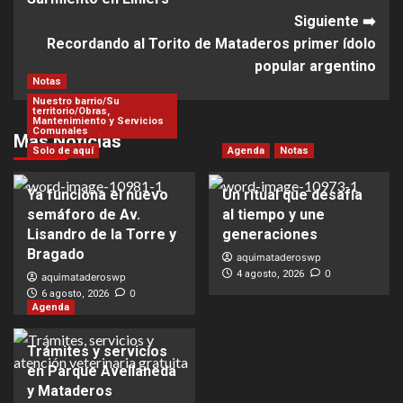
Siguiente ➡️
Recordando al Torito de Mataderos primer ídolo
popular argentino
Notas
Nuestro barrio/Su
territorio/Obras,
Mantenimiento y Servicios
Comunales
Más Noticias
Solo de aquí
Agenda
Notas
Ya funciona el nuevo
Un ritual que desafía
semáforo de Av.
al tiempo y une
Lisandro de la Torre y
generaciones
Bragado
aquimataderoswp
0
4 agosto, 2026
aquimataderoswp
0
6 agosto, 2026
Agenda
Trámites y servicios
en Parque Avellaneda
y Mataderos