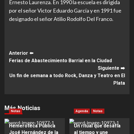
Ernesto Laurenza. En 1990 la escuela es dirigida
por el señor Victor Eduardo García y en 1991 fue
designado el señor Atilio Rodolfo Del Franco.
Post
Anterior ⬅️
Ferias de Abastecimiento Barrial en la Ciudad
Navigation
Siguiente ➡️
Un fin de semana a todo Rock, Danza y Teatro en El
Plata
Más Noticias
Notas
Agenda
Notas
Hemeroteca Pública
Un ritual que desafía
José Hernández de la
al tiempo y une