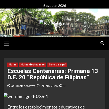
Saltar
6 agosto, 2026
al
contenido
Menú
Principal
Notas
Notas destacadas
Solo de aquí
Escuelas Centenarias: Primaria 13
D.E. 20 “República de Filipinas”
aquimataderoswp
9 junio, 2026
0
Entre los establecimientos educativos de