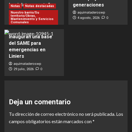
Legislatura porteña
generaciones
Notas
Notas destacadas
aquimataderoswp
aquimataderoswp
Nuestro barrio/Su
territorio/Obras,
0
0
5 agosto, 2026
4 agosto, 2026
Mantenimiento y Servicios
Comunales
Inauguran una base
del SAME para
emergencias en
Liniers
aquimataderoswp
0
29 julio, 2026
Deja un comentario
Tu dirección de correo electrónico no será publicada.
Los
campos obligatorios están marcados con
*