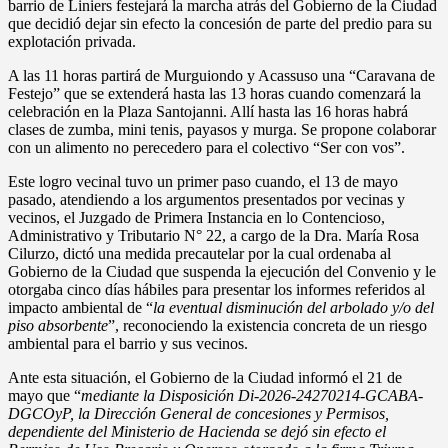
barrio de Liniers festejará la marcha atrás del Gobierno de la Ciudad
que decidió dejar sin efecto la concesión de parte del predio para su
explotación privada.
A las 11 horas partirá de Murguiondo y Acassuso una “Caravana de
Festejo” que se extenderá hasta las 13 horas cuando comenzará la
celebración en la Plaza Santojanni. Allí hasta las 16 horas habrá
clases de zumba, mini tenis, payasos y murga. Se propone colaborar
con un alimento no perecedero para el colectivo “Ser con vos”.
Este logro vecinal tuvo un primer paso cuando, el 13 de mayo
pasado, atendiendo a los argumentos presentados por vecinas y
vecinos, el Juzgado de Primera Instancia en lo Contencioso,
Administrativo y Tributario N° 22, a cargo de la Dra. María Rosa
Cilurzo, dictó una medida precautelar por la cual ordenaba al
Gobierno de la Ciudad que suspenda la ejecución del Convenio y le
otorgaba cinco días hábiles para presentar los informes referidos al
impacto ambiental de “
la eventual disminución del arbolado y/o del
piso absorbente
”, reconociendo la existencia concreta de un riesgo
ambiental para el barrio y sus vecinos.
Ante esta situación, el Gobierno de la Ciudad informó el 21 de
mayo que “
mediante la Disposición Di-2026-24270214-GCABA-
DGCOyP, la Dirección General de concesiones y Permisos,
dependiente del Ministerio de Hacienda se dejó sin efecto el