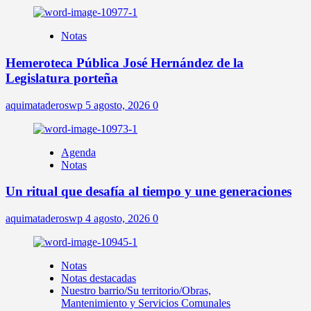
Notas
Hemeroteca Pública José Hernández de la
Legislatura porteña
aquimataderoswp
5 agosto, 2026
0
Agenda
Notas
Un ritual que desafía al tiempo y une generaciones
aquimataderoswp
4 agosto, 2026
0
Notas
Notas destacadas
Nuestro barrio/Su territorio/Obras,
Mantenimiento y Servicios Comunales