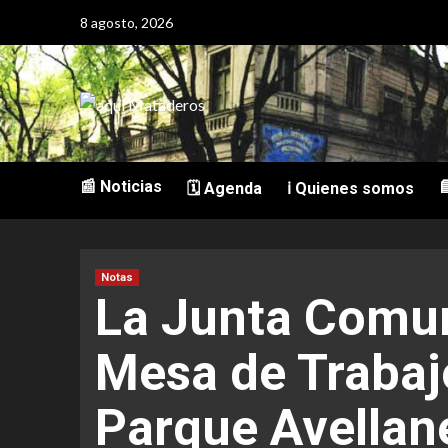
Saltar
8 agosto, 2026
al
contenido
📰 Noticias

🗓️ Agenda
ℹ️ Quienes somos
Notas
La Junta Comuna
Mesa de Trabaj
Parque Avellan