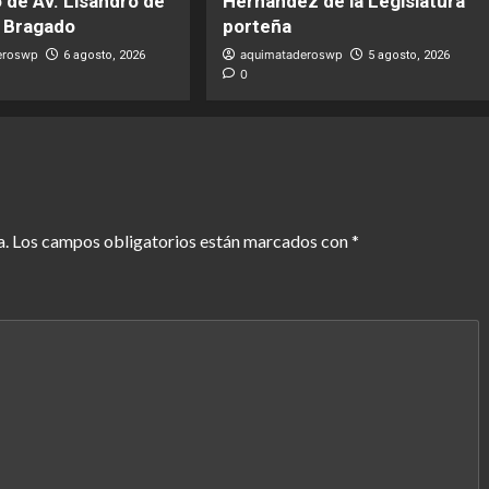
 de Av. Lisandro de
Hernández de la Legislatura
y Bragado
porteña
eroswp
aquimataderoswp
6 agosto, 2026
5 agosto, 2026
0
a.
Los campos obligatorios están marcados con
*