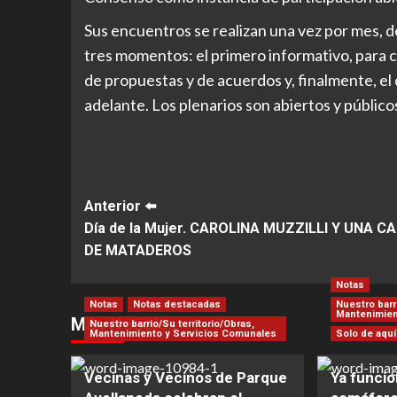
Sus encuentros se realizan una vez por mes, d
tres momentos: el primero informativo, para 
de propuestas y de acuerdos y, finalmente, el
adelante. Los plenarios son abiertos y público
Post
Anterior ⬅️
Día de la Mujer. CAROLINA MUZZILLI Y UNA C
Navigation
DE MATADEROS
Notas
Notas
Notas destacadas
Nuestro barr
Mantenimien
Más Noticias
Nuestro barrio/Su territorio/Obras,
Mantenimiento y Servicios Comunales
Solo de aquí
Vecinas y Vecinos de Parque
Ya funcio