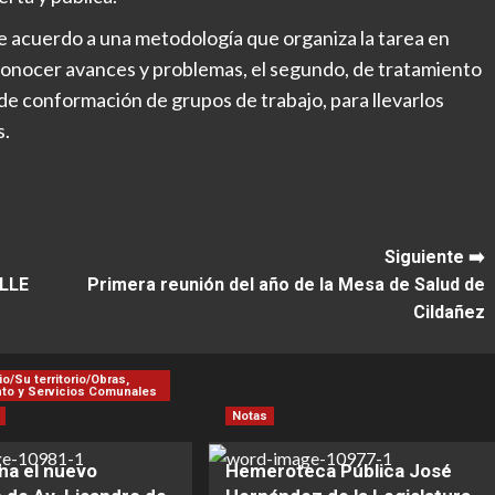
e acuerdo a una metodología que organiza la tarea en
conocer avances y problemas, el segundo, de tratamiento
 de conformación de grupos de trabajo, para llevarlos
s.
Siguiente ➡️
ALLE
Primera reunión del año de la Mesa de Salud de
Cildañez
io/Su territorio/Obras,
to y Servicios Comunales
Notas
na el nuevo
Hemeroteca Pública José