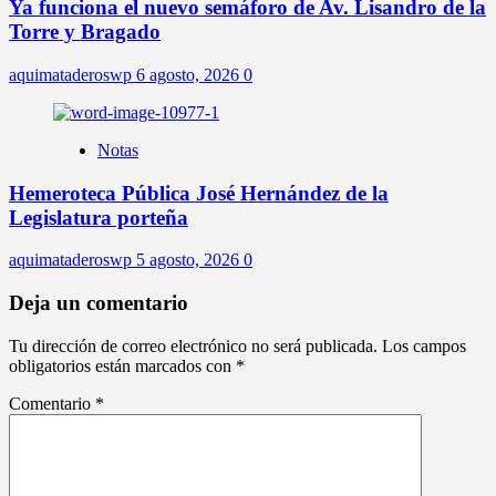
Ya funciona el nuevo semáforo de Av. Lisandro de la
Torre y Bragado
aquimataderoswp
6 agosto, 2026
0
Notas
Hemeroteca Pública José Hernández de la
Legislatura porteña
aquimataderoswp
5 agosto, 2026
0
Deja un comentario
Tu dirección de correo electrónico no será publicada.
Los campos
obligatorios están marcados con
*
Comentario
*