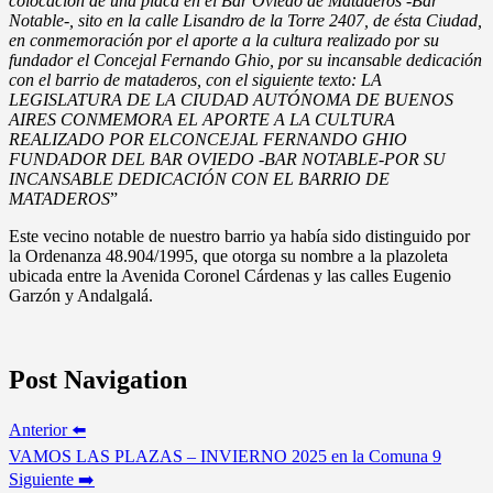
colocación de una placa en el Bar Oviedo de Mataderos -Bar
Notable-, sito en la calle Lisandro de la Torre 2407, de ésta Ciudad,
en conmemoración por el aporte a la cultura realizado por su
fundador el Concejal Fernando Ghio, por su incansable dedicación
con el barrio de mataderos, con el siguiente texto: LA
LEGISLATURA DE LA CIUDAD AUTÓNOMA DE BUENOS
AIRES CONMEMORA EL APORTE A LA CULTURA
REALIZADO POR ELCONCEJAL FERNANDO GHIO
FUNDADOR DEL BAR OVIEDO -BAR NOTABLE-POR SU
INCANSABLE DEDICACIÓN CON EL BARRIO DE
MATADEROS
”
Este vecino notable de nuestro barrio ya había sido distinguido por
la Ordenanza 48.904/1995, que otorga su nombre a la plazoleta
ubicada entre la Avenida Coronel Cárdenas y las calles Eugenio
Garzón y Andalgalá.
Post Navigation
Anterior ⬅️
VAMOS LAS PLAZAS – INVIERNO 2025 en la Comuna 9
Siguiente ➡️