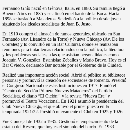
Fernando Ghío nació en Génova, Italia, en 1880. Su familia llegó a
Buenos Aires en 1885 y se afincó en el barrio de la Boca. Hacia
1898 se trasladó a Mataderos. Se dedicó a la política desde joven
siguiendo los ideales socialistas de Juan B. Justo.
En 1910 compró el almacén de ramos generales, ubicado en San
Fernando (Av. Lisandro de la Torre) y Nueva Chicago (Av. De los
Corrales) y lo convirtió en un Bar Cultural, donde se realizaban
reuniones para tratar temas relacionados con la política, la literatura
y los problemas sociales, a las que asistían personalidades como
Joaquín V. González, Estanislao Zeballos y Mario Bravo. Hoy es el
Bar Oviedo, declarado Bar notable por el Gobierno de la Ciudad.
Realizó una importante acción social. Abrió al público su biblioteca
personal y promovió la creación de sociedades de fomento. Presidió
el Congreso Nacional de estas Instituciones en 1917. Fundó el
“Centro de Sección Primera Nuevos Mataderos” del Partido
Socialista, el diario “El Ciclón”, y la revista “Nueva Era” y
promovió el Teatro Vocacional. En 1921 asumió la presidencia del
Club Nueva Chicago, el que obtuvo el primer puesto en la
temporada 1921/22. Presidió nuevamente el Club en 1925 y 1926.
Fue Concejal de 1932 a 1935. Gestionó el emplazamiento de la
estatua del Resero, que hoy es el símbolo del barrio. En 1933