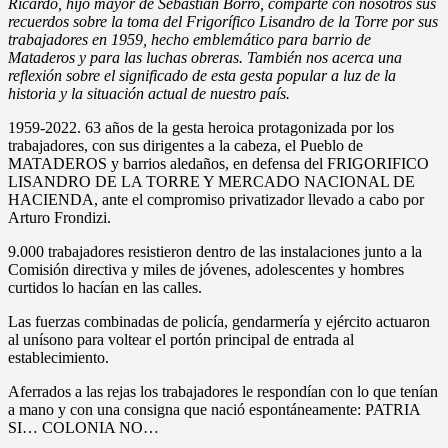
Ricardo, hijo mayor de Sebastián Borro, comparte con nosotros sus
recuerdos sobre la toma del Frigorífico Lisandro de la Torre por sus
trabajadores en 1959, hecho emblemático para barrio de
Mataderos y para las luchas obreras. También nos acerca una
reflexión sobre el significado de esta gesta popular a luz de la
historia y la situación actual de nuestro país.
1959-2022. 63 años de la gesta heroica protagonizada por los
trabajadores, con sus dirigentes a la cabeza, el Pueblo de
MATADEROS y barrios aledaños, en defensa del FRIGORIFICO
LISANDRO DE LA TORRE Y MERCADO NACIONAL DE
HACIENDA, ante el compromiso privatizador llevado a cabo por
Arturo Frondizi.
9.000 trabajadores resistieron dentro de las instalaciones junto a la
Comisión directiva y miles de jóvenes, adolescentes y hombres
curtidos lo hacían en las calles.
Las fuerzas combinadas de policía, gendarmería y ejército actuaron
al unísono para voltear el portón principal de entrada al
establecimiento.
Aferrados a las rejas los trabajadores le respondían con lo que tenían
a mano y con una consigna que nació espontáneamente: PATRIA
SI… COLONIA NO…