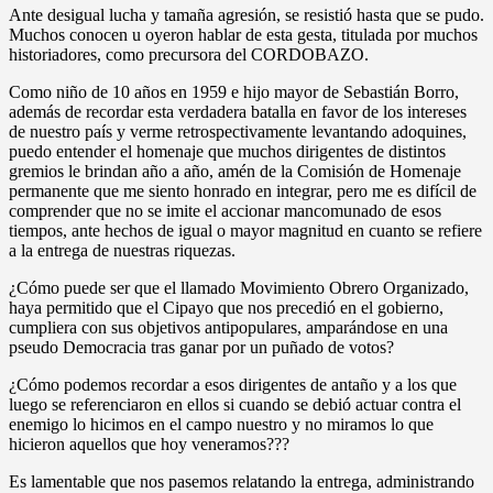
Ante desigual lucha y tamaña agresión, se resistió hasta que se pudo.
Muchos conocen u oyeron hablar de esta gesta, titulada por muchos
historiadores, como precursora del CORDOBAZO.
Como niño de 10 años en 1959 e hijo mayor de Sebastián Borro,
además de recordar esta verdadera batalla en favor de los intereses
de nuestro país y verme retrospectivamente levantando adoquines,
puedo entender el homenaje que muchos dirigentes de distintos
gremios le brindan año a año, amén de la Comisión de Homenaje
permanente que me siento honrado en integrar, pero me es difícil de
comprender que no se imite el accionar mancomunado de esos
tiempos, ante hechos de igual o mayor magnitud en cuanto se refiere
a la entrega de nuestras riquezas.
¿Cómo puede ser que el llamado Movimiento Obrero Organizado,
haya permitido que el Cipayo que nos precedió en el gobierno,
cumpliera con sus objetivos antipopulares, amparándose en una
pseudo Democracia tras ganar por un puñado de votos?
¿Cómo podemos recordar a esos dirigentes de antaño y a los que
luego se referenciaron en ellos si cuando se debió actuar contra el
enemigo lo hicimos en el campo nuestro y no miramos lo que
hicieron aquellos que hoy veneramos???
Es lamentable que nos pasemos relatando la entrega, administrando