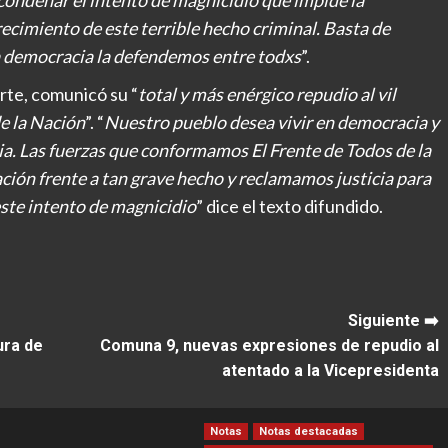
condenar el intento de magnicidio que impide la
cimiento de este terrible hecho criminal. Basta de
 La democracia la defendemos entre todxs
”.
arte, comunicó su “
total y más enérgico repudio al vil
e la Nación
”. “
Nuestro pueblo desea vivir en democracia y
cia. Las fuerzas que conformamos El Frente de Todos de la
ión frente a tan grave hecho y reclamamos justicia para
este intento de magnicidio
” dice el texto difundido.
Siguiente ➡️
ura de
Comuna 9, nuevas expresiones de repudio al
atentado a la Vicepresidenta
Notas
Notas destacadas