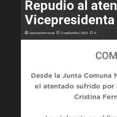
Repudio al aten
Vicepresidenta 
aquimataderoswp
2 septiembre, 2022
0