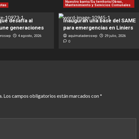
Nuestro barrio/Su territorio/Obras,
otas
Mantenimiento y Servicios Comunales
 que desafía al
Inauguran una base del SAME
 une generaciones
para emergencias en Liniers
eroswp
aquimataderoswp
4 agosto, 2026
29 julio, 2026
0
a.
Los campos obligatorios están marcados con
*