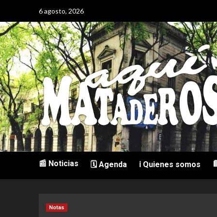
Saltar
6 agosto, 2026
al
contenido
📰 Noticias

🗓️ Agenda
ℹ️ Quienes somos
Notas