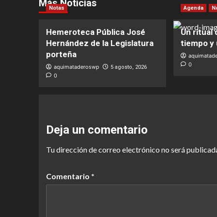
Más Noticias
Notas
Agenda
N
Hemeroteca Pública José
Un ritual
Hernández de la Legislatura
tiempo y
porteña
aquimatad
0
aquimataderoswp
5 agosto, 2026
0
Deja un comentario
Tu dirección de correo electrónico no será publicad
Comentario
*