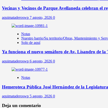
Vecinas y Vecinos de Parque Avellaneda celebran el re
aquimataderoswp
7 agosto, 2026
0
Notas
Nuestro barrio/Su territorio/Obras, Mantenimiento y Ser
Solo de aquí
Ya funciona el nuevo semáforo de Av. Lisandro de la
aquimataderoswp
6 agosto, 2026
0
Notas
Hemeroteca Pública José Hernández de la Legislatur
aquimataderoswp
5 agosto, 2026
0
Deja un comentario