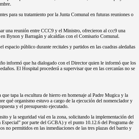
embre.
entes para su tratamiento por la Junta Comunal en futuras reuniones o
ionar una reunión entre CCC9 y el Ministro, ofrecieron al ccc9 una
ta en Bynon y Barragán y alcaldías con el Comisario Comunal.
l espacio público durante recitales y partidos en las cuadras aledañas
piño informó que ha dialogado con el Director quien le informó que los
daños. El Hospital procederá a supervisar que en las cercanías no se
 que tapa la escultura de hierro en homenaje al Padre Mugica y la
obre qué organismo estuvo a cargo de la ejecución del nomenclador y
opuesta y el presupuesto ejecutado.
sito y la seguridad vial en la zona, solicitando la implementación del
ca Especial” por parte del GCBA) y el punto 10.12.6 del Programa de
s no permitidos en las inmediaciones de las tres plazas del barrio y