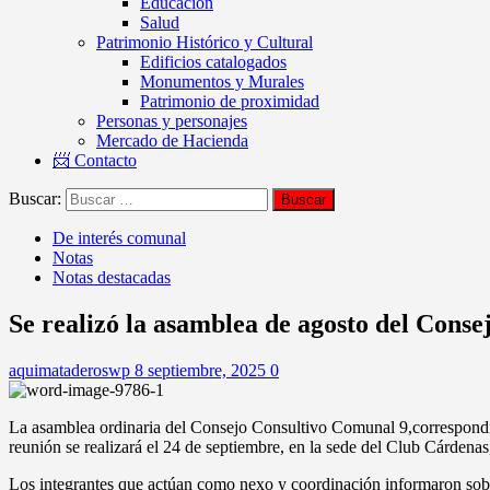
Educación
Salud
Patrimonio Histórico y Cultural
Edificios catalogados
Monumentos y Murales
Patrimonio de proximidad
Personas y personajes
Mercado de Hacienda
📨 Contacto
Buscar:
De interés comunal
Notas
Notas destacadas
Se realizó la asamblea de agosto del Cons
aquimataderoswp
8 septiembre, 2025
0
La asamblea ordinaria del Consejo Consultivo Comunal 9,correspondien
reunión se realizará el 24 de septiembre, en la sede del Club Cárdena
Los integrantes que actúan como nexo y coordinación informaron sobr