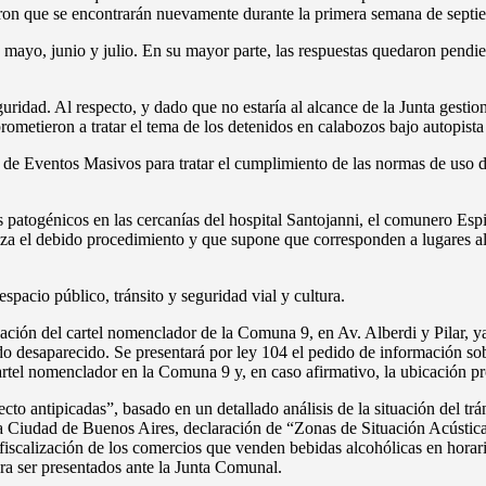
caron que se encontrarán nuevamente durante la primera semana de septi
, mayo, junio y julio. En su mayor parte, las respuestas quedaron pendi
eguridad. Al respecto, y dado que no estaría al alcance de la Junta gest
rometieron a tratar el tema de los detenidos en calabozos bajo autopis
. de Eventos Masivos para tratar el cumplimiento de las normas de uso de
os patogénicos en las cercanías del hospital Santojanni, el comunero Es
za el debido procedimiento y que supone que corresponden a lugares ale
pacio público, tránsito y seguridad vial y cultura.
ación del cartel nomenclador de la Comuna 9, en Av. Alberdi y Pilar, ya
ido desaparecido. Se presentará por ley 104 el pedido de información s
artel nomenclador en la Comuna 9 y, en caso afirmativo, la ubicación pr
to antipicadas”, basado en un detallado análisis de la situación del trán
 la Ciudad de Buenos Aires, declaración de “Zonas de Situación Acústi
iscalización de los comercios que venden bebidas alcohólicas en horario
ra ser presentados ante la Junta Comunal.