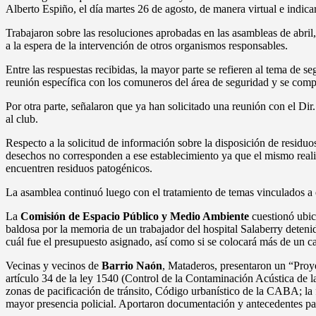
Alberto Espiño, el día martes 26 de agosto, de manera virtual e indi
Trabajaron sobre las resoluciones aprobadas en las asambleas de abril
a la espera de la intervención de otros organismos responsables.
Entre las respuestas recibidas, la mayor parte se refieren al tema de s
reunión específica con los comuneros del área de seguridad y se comp
Por otra parte, señalaron que ya han solicitado una reunión con el Dir
al club.
Respecto a la solicitud de información sobre la disposición de residu
desechos no corresponden a ese establecimiento ya que el mismo reali
encuentren residuos patogénicos.
La asamblea continuó luego con el tratamiento de temas vinculados a es
La
Comisión de Espacio Público y Medio Ambiente
cuestionó ubic
baldosa por la memoria de un trabajador del hospital Salaberry deten
cuál fue el presupuesto asignado, así como si se colocará más de un c
Vecinas y vecinos de
Barrio Naón
, Mataderos, presentaron un “Proyec
artículo 34 de la ley 1540 (Control de la Contaminación Acústica de
zonas de pacificación de tránsito, Código urbanístico de la CABA; la f
mayor presencia policial. Aportaron documentación y antecedentes pa