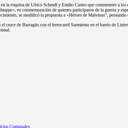
io en la esquina de Ulrico Schmdl y Emilio Castro que conmemore a los 
iappe», en conmemoración de quienes participaron de la guerra y espe
llecimiento, se modificó la propuesta a «Héroes de Malvinas”, pensando
n el cruce de Barragán con el ferrocarril Sarmiento en el barrio de Lini
munal.
vicios Comunales