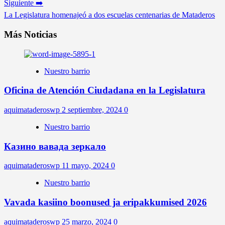
Siguiente ➡️
La Legislatura homenajeó a dos escuelas centenarias de Mataderos
Más Noticias
Nuestro barrio
Oficina de Atención Ciudadana en la Legislatura
aquimataderoswp
2 septiembre, 2024
0
Nuestro barrio
Казино вавада зеркало
aquimataderoswp
11 mayo, 2024
0
Nuestro barrio
Vavada kasiino boonused ja eripakkumised 2026
aquimataderoswp
25 marzo, 2024
0