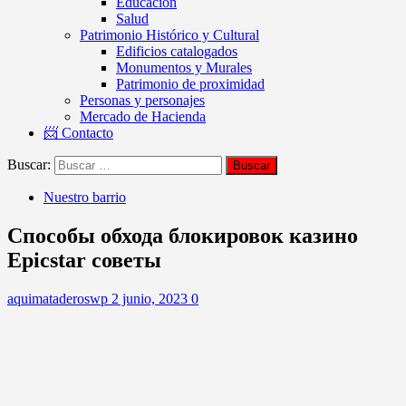
Educación
Salud
Patrimonio Histórico y Cultural
Edificios catalogados
Monumentos y Murales
Patrimonio de proximidad
Personas y personajes
Mercado de Hacienda
📨 Contacto
Buscar:
Nuestro barrio
Способы обхода блокировок казино
Epicstar советы
aquimataderoswp
2 junio, 2023
0