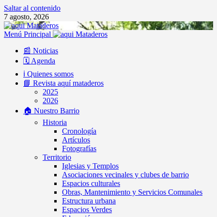
Saltar al contenido
7 agosto, 2026
Menú Principal
📰 Noticias
🗓️ Agenda
ℹ️ Quienes somos
📘 Revista aquí mataderos
2025
2026
🏠 Nuestro Barrio
Historia
Cronología
Artículos
Fotografías
Territorio
Iglesias y Templos
Asociaciones vecinales y clubes de barrio
Espacios culturales
Obras, Mantenimiento y Servicios Comunales
Estructura urbana
Espacios Verdes