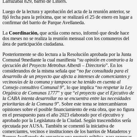
Larrazábal 829, barrio de Liniers.
Luego de la lectura y aprobación del acta de la reunión anterior, se
fijó fecha para la próxima, que se realizará el 25 de enero en lugar a
confirmar del barrio de Parque Avellaneda.
La
Coordinación,
que actúa como nexo, informó que desde hace
dos meses no se realiza la reunión mensual con los comuneros del
área de participación ciudadana.
Posteriormente se dio lectura a la Resolución aprobada por la Junta
Comunal 9mediante la cual manifiesta “
su opinión en contrario a la
ejecución del Proyecto Metrobus Alberdi – Directorio
”. En los
considerandos de la misma señala que “
no fue consultada para el
desarrollo de un proyecto que afecta a intereses de comerciantes y
vecinos/as de la comuna y tampoco se ha tenido en cuenta al
Consejo consultivo Comunal 9
”, lo que implica “
no respetar la Ley
Orgánica de Comunas 1777
” y que “
el proyecto que el Ejecutivo de
la CABA intenta desarrollar no se encuentra entre las necesidades
prioritarias de la Comuna 9
”. Sobre este tema se intercambiaron
opiniones sobre el posible financiamiento de esta obra, que no figura
en el presupuesto para el año 2023 elaborado por el ejecutivo y
aprobado por la Legislatura de la Ciudad. Según trascendidos sería
ejecutada por AUSA. También se comentó la iniciativa de
comerciantes, vecinos e instituciones de los barrios de Mataderos y
Parque Avellaneda de organizar una protesta pública, para expresar