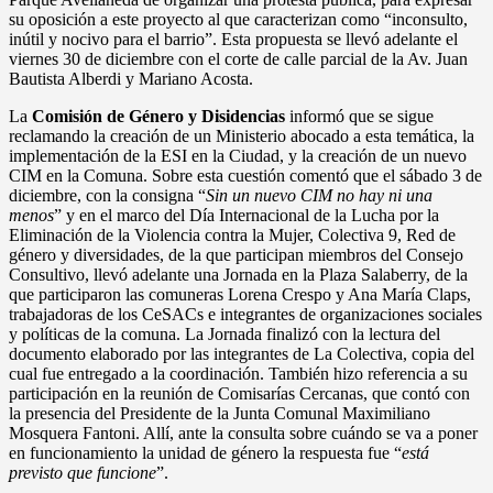
su oposición a este proyecto al que caracterizan como “inconsulto,
inútil y nocivo para el barrio”. Esta propuesta se llevó adelante el
viernes 30 de diciembre con el corte de calle parcial de la Av. Juan
Bautista Alberdi y Mariano Acosta.
La
Comisión de Género y Disidencias
informó que se sigue
reclamando la creación de un Ministerio abocado a esta temática, la
implementación de la ESI en la Ciudad, y la creación de un nuevo
CIM en la Comuna. Sobre esta cuestión comentó que el sábado 3 de
diciembre, con la consigna “
Sin un nuevo CIM no hay ni una
menos
” y en el marco del Día Internacional de la Lucha por la
Eliminación de la Violencia contra la Mujer, Colectiva 9, Red de
género y diversidades, de la que participan miembros del Consejo
Consultivo, llevó adelante una Jornada en la Plaza Salaberry, de la
que participaron las comuneras Lorena Crespo y Ana María Claps,
trabajadoras de los CeSACs e integrantes de organizaciones sociales
y políticas de la comuna. La Jornada finalizó con la lectura del
documento elaborado por las integrantes de La Colectiva, copia del
cual fue entregado a la coordinación. También hizo referencia a su
participación en la reunión de Comisarías Cercanas, que contó con
la presencia del Presidente de la Junta Comunal Maximiliano
Mosquera Fantoni. Allí, ante la consulta sobre cuándo se va a poner
en funcionamiento la unidad de género la respuesta fue “
está
previsto que funcione
”.