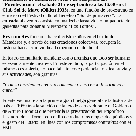
“Fuentevacuna”
el
sábado 21 de septiembre a las 16.00 en el
Club Sol de Mayo (Oliden 1935),
en una función de pre-estreno en
el marco del Festival cultural Benéfico “Sol de primavera”. La
entrada
al evento consiste en una leche larga vida o un paquete de
galletitas para donar al Merendero “Los Toritos”.
Res o no Res
funciona hace diecisiete años en el barrio de
Mataderos y, a través de sus creaciones colectivas, recupera la
historia barrial y reivindica la memoria e identidad.
El teatro comunitario mantiene como premisa que todo ser humano
es esencialmente creativo. En este sentido, la participación en el
mismo o es abierta, no hace falta tener experiencia artística previa y
sus actividades, son gratuitas.
“Con su resistencia crearán conciencia y eso en la historia va a
entrar”
Fuente vacuna relata la primera gran huelga general de la historia del
país en 1959 tras la sanción de la ley de carnes durante el Gobierno
de Arturo Frondizi que pretendía la privatización del Frigorífico
Lisandro de la Torre , con el fin de reducir los empleados públicos y
el gasto del Estado, en línea con los compromisos contraídos con el
FMI.