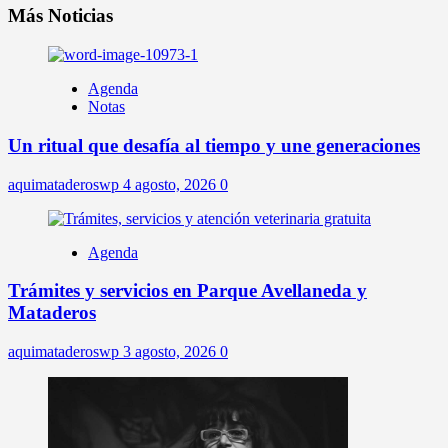
Más Noticias
Agenda
Notas
Un ritual que desafía al tiempo y une generaciones
aquimataderoswp
4 agosto, 2026
0
Agenda
Trámites y servicios en Parque Avellaneda y
Mataderos
aquimataderoswp
3 agosto, 2026
0