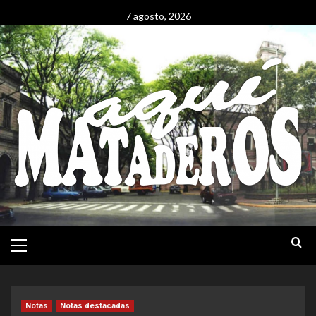
Saltar
7 agosto, 2026
al
contenido
Menú
Principal
Notas
Notas destacadas