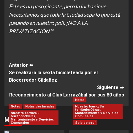
Este es un paso gigante, pero la lucha sigue.
Necesitamos que toda la Ciudad sepa lo que está
pasando en nuestro poli. ¡NO A LA
PRIVATIZACIÓN!”
Post
Anterior ⬅️
Se realizará la sexta bicicleteada por el
Navigation
Biocorredor Cildañez
Siguiente ➡️
Reconocimiento al Club Larrazábal por sus 80 años
Notas
Notas
Notas destacadas
Nuestro barrio/Su
territorio/Obras,
Nuestro barrio/Su
Mantenimiento y Servicios
territorio/Obras,
Comunales
Más Noticias
Mantenimiento y Servicios
Comunales
Solo de aquí