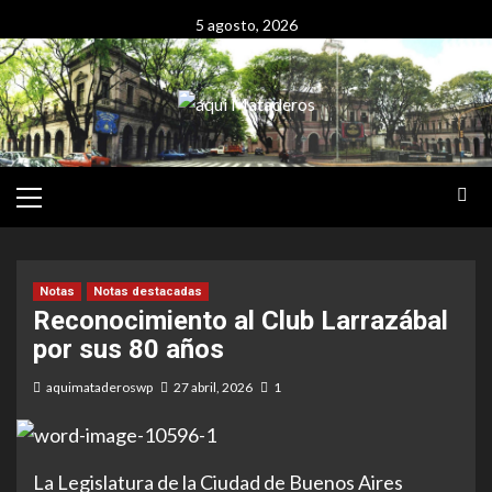
Saltar
5 agosto, 2026
al
contenido
Menú
Principal
Notas
Notas destacadas
Reconocimiento al Club Larrazábal
por sus 80 años
aquimataderoswp
27 abril, 2026
1
La Legislatura de la Ciudad de Buenos Aires