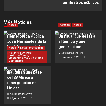
anfiteatros públicos
Más Noticias
Notas
Agenda
Notas
Hemeroteca Pública
Un ritual que desafía
José Hernández de la
al tiempo y une
Legislatura porteña
generaciones
Notas
Notas destacadas
aquimataderoswp
aquimataderoswp
Nuestro barrio/Su
territorio/Obras,
0
0
5 agosto, 2026
4 agosto, 2026
Mantenimiento y Servicios
Comunales
Inauguran una base
del SAME para
emergencias en
Liniers
aquimataderoswp
0
29 julio, 2026