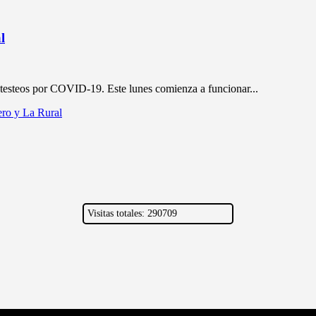
l
 testeos por COVID-19. Este lunes comienza a funcionar...
ero y La Rural
Visitas totales: 290709
©
2026
| AQUIMATADEROSONLINE