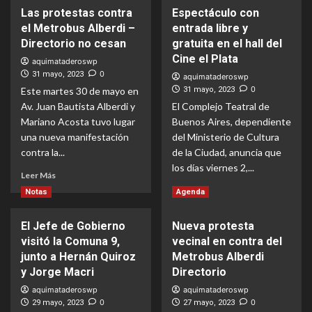
Las protestas contra
Espectáculo con
el Metrobus Alberdi –
entrada libre y
Directorio no cesan
gratuita en el hall del
Cine el Plata
aquimataderoswp
0
31 mayo, 2023
aquimataderoswp
0
Este martes 30 de mayo en
31 mayo, 2023
Av. Juan Bautista Alberdi y
El Complejo Teatral de
Mariano Acosta tuvo lugar
Buenos Aires, dependiente
una nueva manifestación
del Ministerio de Cultura
contra la...
de la Ciudad, anuncia que
los días viernes 2,...
Lea
Leer Más
más
Lea
Leer Más
Notas
Agenda
acerca
más
de
acerca
El Jefe de Gobierno
Nueva protesta
Las
de
protestas
visitó la Comuna 9,
vecinal en contra del
Espectáculo
contra
con
junto a Hernán Quiroz
Metrobus Alberdi
el
entrada
y Jorge Macri
Directorio
Metrobus
libre
aquimataderoswp
aquimataderoswp
Alberdi
y
0
0
29 mayo, 2023
27 mayo, 2023
–
gratuita