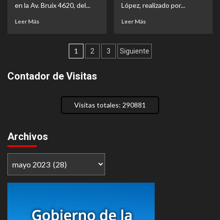
en la Av. Bruix 4620, del...
López, realizado por...
Lea
Lea
Leer Más
Leer Más
más
más
acerca
acerca
Paginación
de
de
1
2
3
Siguiente
Protestas
Mural
de
por
homenaje
Contador de Visitas
la
a
entradas
situación
Cocho
edilicia
López,
de
en
Visitas totales: 290881
la
su
Escuela
barrio,
Primaria
Mataderos
Archivos
24
D.E.
Archivos
13