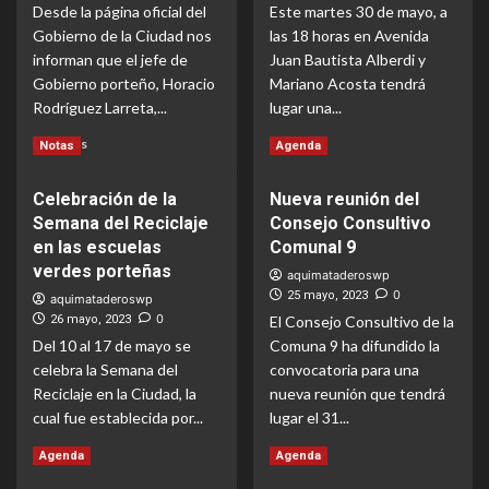
Desde la página oficial del
Directorio
Este martes 30 de mayo, a
en
no
Gobierno de la Ciudad nos
las 18 horas en Avenida
el
cesan
hall
informan que el jefe de
Juan Bautista Alberdi y
del
Gobierno porteño, Horacio
Mariano Acosta tendrá
Cine
Rodríguez Larreta,...
lugar una...
el
Plata
Lea
Lea
Leer Más
Leer Más
Notas
Agenda
más
más
acerca
acerca
Celebración de la
Nueva reunión del
de
de
Semana del Reciclaje
Consejo Consultivo
El
Nueva
Jefe
protesta
en las escuelas
Comunal 9
de
vecinal
verdes porteñas
aquimataderoswp
Gobierno
en
0
25 mayo, 2023
aquimataderoswp
visitó
contra
0
26 mayo, 2023
El Consejo Consultivo de la
la
del
Del 10 al 17 de mayo se
Comuna 9 ha difundido la
Comuna
Metrobus
celebra la Semana del
9,
convocatoria para una
Alberdi
junto
Directorio
Reciclaje en la Ciudad, la
nueva reunión que tendrá
a
cual fue establecida por...
lugar el 31...
Hernán
Lea
Lea
Quiroz
Leer Más
Leer Más
Agenda
Agenda
más
más
y