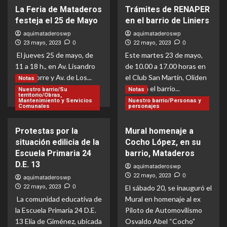
acerca
acerca
Jorge
La Feria de Mataderos
Trámites de RENAPER
de
de
Macri
festeja el 25 de Mayo
en el barrio de Liniers
Celebración
Nueva
de
reunión
aquimataderoswp
aquimataderoswp
la
del
0
0
23 mayo, 2023
22 mayo, 2023
Semana
Consejo
El jueves 25 de mayo, de
Este martes 23 de mayo,
del
Consultivo
11 a 18 h., en Av. Lisandro
de 10.00 a 17.00 horas en
Reciclaje
Comunal
de la Torre y Av. de Los...
el Club San Martín, Oliden
en
9
Notas
las
950, en el barrio...
Nuestro barrio/Su
Notas
Lea
Leer Más
territorio/Obras,
escuelas
Mantenimiento y Servicios
Nuestro barrio/Personas y
más
Lea
Leer Más
Comunales
personajes
verdes
acerca
más
porteñas
de
acerca
Protestas por la
Mural homenaje a
La
de
Feria
situación edilicia de la
Cocho López, en su
Trámites
de
de
Escuela Primaria 24
barrio, Mataderos
Mataderos
RENAPER
D.E. 13
aquimataderoswp
festeja
en
0
22 mayo, 2023
aquimataderoswp
el
el
0
22 mayo, 2023
El sábado 20, se inauguró el
25
barrio
La comunidad educativa de
de
Mural en homenaje al ex
de
Mayo
la Escuela Primaria 24 D.E.
Piloto de Automovilismo
Liniers
13 Elía de Giménez, ubicada
Osvaldo Abel “Cocho”