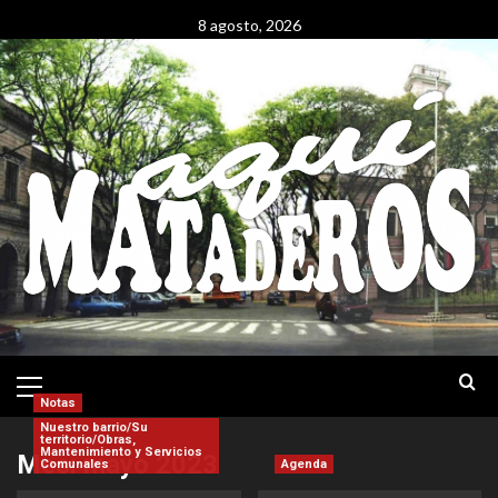
Saltar
8 agosto, 2026
al
contenido
Menú
Principal
Notas
Nuestro barrio/Su
territorio/Obras,
Mantenimiento y Servicios
Mes:
mayo 2023
Comunales
Agenda