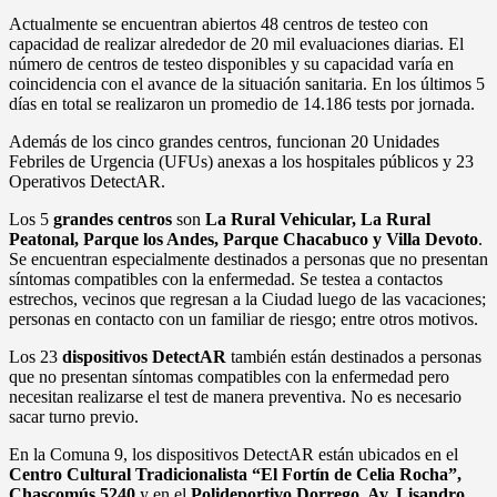
Actualmente se encuentran abiertos 48 centros de testeo con
capacidad de realizar alrededor de 20 mil evaluaciones diarias. El
número de centros de testeo disponibles y su capacidad varía en
coincidencia con el avance de la situación sanitaria. En los últimos 5
días en total se realizaron un promedio de 14.186 tests por jornada.
Además de los cinco grandes centros, funcionan 20 Unidades
Febriles de Urgencia (UFUs) anexas a los hospitales públicos y 23
Operativos DetectAR.
Los 5
grandes centros
son
La Rural Vehicular, La Rural
Peatonal, Parque los Andes, Parque Chacabuco y Villa Devoto
.
Se encuentran especialmente destinados a personas que no presentan
síntomas compatibles con la enfermedad. Se testea a contactos
estrechos, vecinos que regresan a la Ciudad luego de las vacaciones;
personas en contacto con un familiar de riesgo; entre otros motivos.
Los 23
dispositivos DetectAR
también están destinados a personas
que no presentan síntomas compatibles con la enfermedad pero
necesitan realizarse el test de manera preventiva. No es necesario
sacar turno previo.
En la Comuna 9, los dispositivos DetectAR están ubicados en el
Centro Cultural Tradicionalista “El Fortín de Celia Rocha”,
Chascomús 5240
y en el
Polideportivo Dorrego, Av. Lisandro