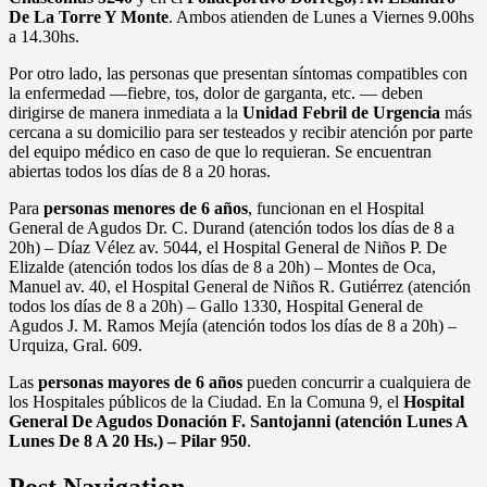
De La Torre Y Monte
. Ambos atienden de Lunes a Viernes 9.00hs
a 14.30hs.
Por otro lado, las personas que presentan síntomas compatibles con
la enfermedad —fiebre, tos, dolor de garganta, etc. — deben
dirigirse de manera inmediata a la
Unidad Febril de Urgencia
más
cercana a su domicilio para ser testeados y recibir atención por parte
del equipo médico en caso de que lo requieran. Se encuentran
abiertas todos los días de 8 a 20 horas.
Para
personas menores de 6 años
, funcionan en el Hospital
General de Agudos Dr. C. Durand (atención todos los días de 8 a
20h) – Díaz Vélez av. 5044, el Hospital General de Niños P. De
Elizalde (atención todos los días de 8 a 20h) – Montes de Oca,
Manuel av. 40, el Hospital General de Niños R. Gutiérrez (atención
todos los días de 8 a 20h) – Gallo 1330, Hospital General de
Agudos J. M. Ramos Mejía (atención todos los días de 8 a 20h) –
Urquiza, Gral. 609.
Las
personas mayores de 6 años
pueden concurrir a cualquiera de
los Hospitales públicos de la Ciudad. En la Comuna 9, el
Hospital
General De Agudos Donación F. Santojanni (atención Lunes A
Lunes De 8 A 20 Hs.) – Pilar 950
.
Post Navigation