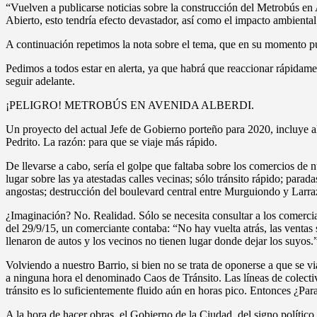
“Vuelven a publicarse noticias sobre la construcción del Metrobús e
Abierto, esto tendría efecto devastador, así como el impacto ambiental 
A continuación repetimos la nota sobre el tema, que en su momento pu
Pedimos a todos estar en alerta, ya que habrá que reaccionar rápidame
seguir adelante.
¡PELIGRO! METROBÚS EN AVENIDA ALBERDI.
Un proyecto del actual Jefe de Gobierno porteño para 2020, incluye 
Pedrito. La razón: para que se viaje más rápido.
De llevarse a cabo, sería el golpe que faltaba sobre los comercios de n
lugar sobre las ya atestadas calles vecinas; sólo tránsito rápido; para
angostas; destrucción del boulevard central entre Murguiondo y Larrazá
¿Imaginación? No. Realidad. Sólo se necesita consultar a los comerci
del 29/9/15, un comerciante contaba: “No hay vuelta atrás, las ventas 
llenaron de autos y los vecinos no tienen lugar donde dejar los suyos.
Volviendo a nuestro Barrio, si bien no se trata de oponerse a que se v
a ninguna hora el denominado Caos de Tránsito. Las líneas de colectiv
tránsito es lo suficientemente fluido aún en horas pico. Entonces ¿Para 
A la hora de hacer obras, el Gobierno de la Ciudad, del signo político 