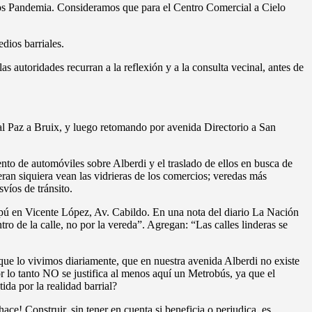
pos Pandemia. Consideramos que para el Centro Comercial a Cielo
dios barriales.
 autoridades recurran a la reflexión y a la consulta vecinal, antes de
al Paz a Bruix, y luego retomando por avenida Directorio a San
iento de automóviles sobre Alberdi y el traslado de ellos en busca de
peran siquiera vean las vidrieras de los comercios; veredas más
víos de tránsito.
ipú en Vicente López, Av. Cabildo. En una nota del diario La Nación
ro de la calle, no por la vereda”. Agregan: “Las calles linderas se
rque lo vivimos diariamente, que en nuestra avenida Alberdi no existe
r lo tanto NO se justifica al menos aquí un Metrobús, ya que el
ida por la realidad barrial?
ace! Construir, sin tener en cuenta si beneficia o perjudica, es