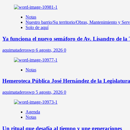
Notas
Nuestro barrio/Su territorio/Obras, Mantenimiento y Ser
Solo de aquí
Ya funciona el nuevo semáforo de Av. Lisandro de la
aquimataderoswp
6 agosto, 2026
0
Notas
Hemeroteca Pública José Hernández de la Legislatur
aquimataderoswp
5 agosto, 2026
0
Agenda
Notas
Un ritual que desafía al tiempo y une generaciones