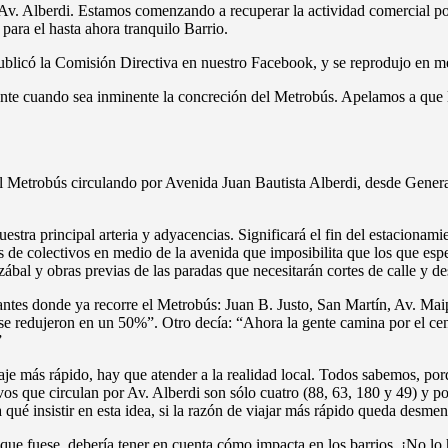
n Av. Alberdi. Estamos comenzando a recuperar la actividad comercial 
para el hasta ahora tranquilo Barrio.
blicó la Comisión Directiva en nuestro Facebook, y se reprodujo en me
nte cuando sea inminente la concreción del Metrobús. Apelamos a que las
al Metrobús circulando por Avenida Juan Bautista Alberdi, desde Gener
uestra principal arteria y adyacencias. Significará el fin del estacionam
das de colectivos en medio de la avenida que imposibilita que los que es
bal y obras previas de las paradas que necesitarán cortes de calle y des
antes donde ya recorre el Metrobús: Juan B. Justo, San Martín, Av. Ma
se redujeron en un 50%”. Otro decía: “Ahora la gente camina por el cent
”
iaje más rápido, hay que atender a la realidad local. Todos sabemos, po
os que circulan por Av. Alberdi son sólo cuatro (88, 63, 180 y 49) y po
qué insistir en esta idea, si la razón de viajar más rápido queda desment
que fuese, debería tener en cuenta cómo impacta en los barrios. ¡No lo h